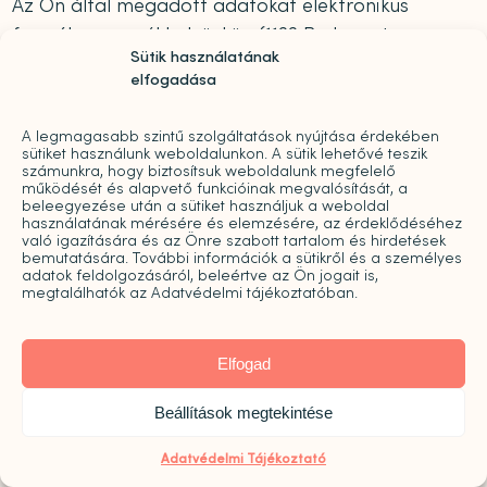
Az Ön által megadott adatokat elektronikus
formában a székhelyünkön (1122 Budapest,
Sütik használatának
Goldmark Károly utca 3. fszt. 1.) tároljuk.
elfogadása
Az adatkezelés az adatbiztonsági
A legmagasabb szintű szolgáltatások nyújtása érdekében
követelményeknek megfelel, azt az érintett
sütiket használunk weboldalunkon. A sütik lehetővé teszik
magánszférájának védelmét szem előtt tartva
számunkra, hogy biztosítsuk weboldalunk megfelelő
működését és alapvető funkcióinak megvalósítását, a
alakította ki és hajtja végre az Adatkezelő a belső
beleegyezése után a sütiket használjuk a weboldal
használatának mérésére és elemzésére, az érdeklődéséhez
adatvédelmi szabályzatában meghatározott
való igazítására és az Önre szabott tartalom és hirdetések
műszaki és szervezési intézkedéseknek
bemutatására. További információk a sütikről és a személyes
adatok feldolgozásáról, beleértve az Ön jogait is,
megfelelően.
megtalálhatók az Adatvédelmi tájékoztatóban.
Az Adatkezelő a megfelelő informatikai, technikai
Elfogad
és személyi intézkedésekkel gondoskodik arról,
hogy az általa kezelt személyes adatokat védje
Beállítások megtekintése
többek között a jogosulatlan hozzáférés ellen vagy
azok jogosulatlan megváltoztatása ellen.
Adatvédelmi Tájékoztató