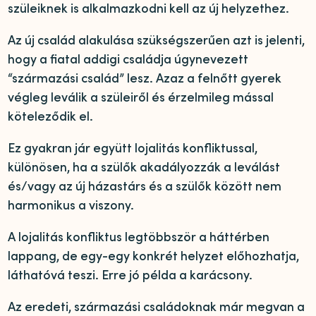
szüleiknek is alkalmazkodni kell az új helyzethez.
Az új család alakulása szükségszerűen azt is jelenti,
hogy a fiatal addigi családja úgynevezett
“származási család” lesz. Azaz a felnőtt gyerek
végleg leválik a szüleiről és érzelmileg mással
köteleződik el.
Ez gyakran jár együtt lojalitás konfliktussal,
különösen, ha a szülők akadályozzák a leválást
és/vagy az új házastárs és a szülők között nem
harmonikus a viszony.
A lojalitás konfliktus legtöbbször a háttérben
lappang, de egy-egy konkrét helyzet előhozhatja,
láthatóvá teszi. Erre jó példa a karácsony.
Az eredeti, származási családoknak már megvan a