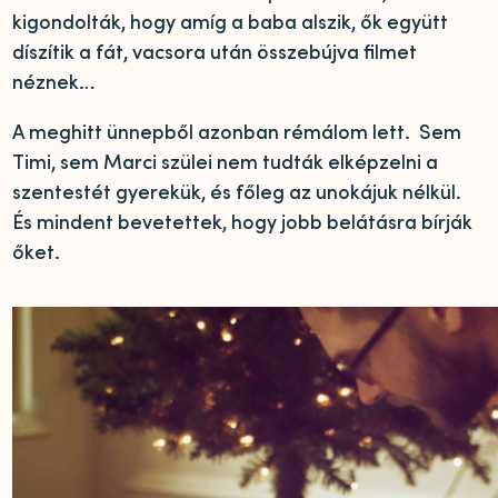
kigondolták, hogy amíg a baba alszik, ők együtt
díszítik a fát, vacsora után összebújva filmet
néznek…
A meghitt ünnepből azonban rémálom lett. Sem
Timi, sem Marci szülei nem tudták elképzelni a
szentestét gyerekük, és főleg az unokájuk nélkül.
És mindent bevetettek, hogy jobb belátásra bírják
őket.