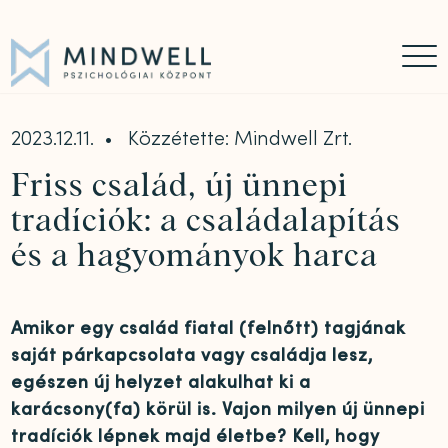
Időpontfoglalás
Online időpontfoglalás
06 30 449 8976
2023.12.11.
Közzétette: Mindwell Zrt.
Friss család, új ünnepi
tradíciók: a családalapítás
és a hagyományok harca
Amikor egy család fiatal (felnőtt) tagjának
saját párkapcsolata vagy családja lesz,
egészen új helyzet alakulhat ki a
karácsony(fa) körül is. Vajon milyen új ünnepi
tradíciók lépnek majd életbe? Kell, hogy