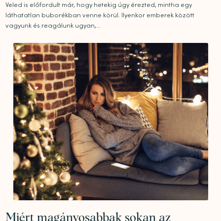
Veled is előfordult már, hogy hetekig úgy érezted, mintha egy
láthatatlan buborékban venne körül. Ilyenkor emberek között
vagyunk és reagálunk ugyan,...
Miért magányosabbak sokan az