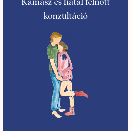
Kamasz és fiatal felnőtt
konzultáció