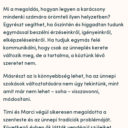
Mi a megoldás, hogyan legyen a karácsony
mindenki számára örömteli ilyen helyzetben?
Egyrészt segíthet, ha őszintén és higgadtan tudunk
egymással beszélni érzéseinkről, igényeinkről,
elképzeléseinkről. Ha tudjuk egymás felé
kommunikálni, hogy csak az ünneplés kerete
változik meg, de a tartalma, a köztünk lévő
szeretet nem.
Másrészt az is könnyebbség lehet, ha az ünnepi
szokások változtatására nem úgy tekintünk, mint
amit már nem lehet – soha – visszavonni,
módosítani.
Timi és Marci végül sikeresen megoldotta a
szenteste és az ünnepi tradíciók problémáját.
Következő évben ők látták vendégül szüleiket