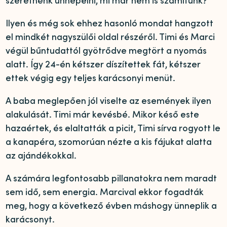
szeretnénk ünnepelni, mi már nem is számítunk?”
Ilyen és még sok ehhez hasonló mondat hangzott
el mindkét nagyszülői oldal részéről. Timi és Marci
végül bűntudattól gyötrődve megtört a nyomás
alatt. Így 24-én kétszer díszítettek fát, kétszer
ettek végig egy teljes karácsonyi menüt.
A baba meglepően jól viselte az események ilyen
alakulását. Timi már kevésbé. Mikor késő este
hazaértek, és elaltatták a picit, Timi sírva rogyott le
a kanapéra, szomorúan nézte a kis fájukat alatta
az ajándékokkal.
A számára legfontosabb pillanatokra nem maradt
sem idő, sem energia. Marcival ekkor fogadták
meg, hogy a következő évben máshogy ünneplik a
karácsonyt.