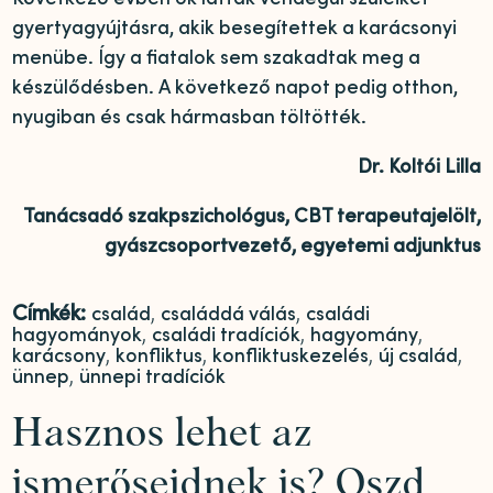
gyertyagyújtásra, akik besegítettek a karácsonyi
menübe. Így a fiatalok sem szakadtak meg a
készülődésben. A következő napot pedig otthon,
nyugiban és csak hármasban töltötték.
Dr. Koltói Lilla
Tanácsadó szakpszichológus, CBT terapeutajelölt,
gyászcsoportvezető, egyetemi adjunktus
Címkék:
család
,
családdá válás
,
családi
hagyományok
,
családi tradíciók
,
hagyomány
,
karácsony
,
konfliktus
,
konfliktuskezelés
,
új család
,
ünnep
,
ünnepi tradíciók
Hasznos lehet az
ismerőseidnek is? Oszd