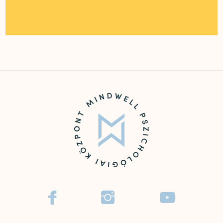


