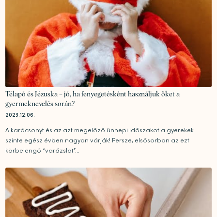
Télapó és Jézuska – jó, ha fenyegetésként használjuk őket a
gyermeknevelés során?
2023.12.06.
A karácsonyt és az azt megelőző ünnepi időszakot a gyerekek
szinte egész évben nagyon várják! Persze, elsősorban az ezt
körbelengő “varázslat”...