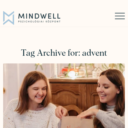
Időpontfoglalás
Online időpontfoglalás
06 30 449 8976
Tag Archive for:
advent