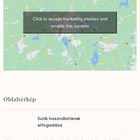
Click to accept marketing cookies and
enable this content
Oldaltérkép
Szolgáltatások
Sütik használatának
Rólunk
elfogadása
„Mindwell MentalCare Awards” 2026 – Pályázati
kiírás pszichológusok és mentális szakemberek