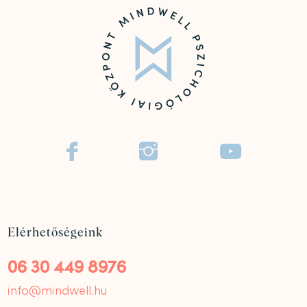



Elérhetőségeink
06 30 449 8976
info@mindwell.hu