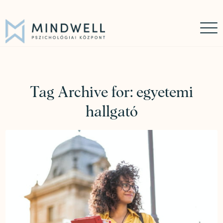
Időpontfoglalás
Online időpontfoglalás
06 30 449 8976
Tag Archive for:
egyetemi
hallgató