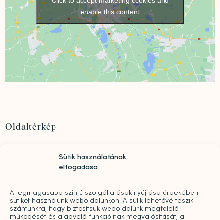
Click to accept marketing cookies and
enable this content
Oldaltérkép
Szolgáltatások
Sütik használatának
Rólunk
elfogadása
„Mindwell MentalCare Awards” 2026 – Pályázati
kiírás pszichológusok és mentális szakemberek
A legmagasabb szintű szolgáltatások nyújtása érdekében
díjazására
sütiket használunk weboldalunkon. A sütik lehetővé teszik
Sajtó
számunkra, hogy biztosítsuk weboldalunk megfelelő
működését és alapvető funkcióinak megvalósítását, a