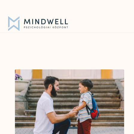
Iratkozz fel hírlevelünkre!
|
info@mindwell.hu