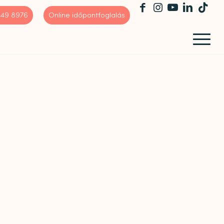
 449 8976
Online időpontfoglalás