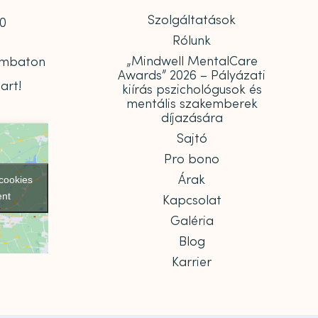
Szolgáltatások
00
Rólunk
„Mindwell MentalCare
zombaton
Awards” 2026 – Pályázati
art!
kiírás pszichológusok és
mentális szakemberek
díjazására
Sajtó
Pro bono
Árak
 cookies
ent
Kapcsolat
Galéria
Blog
Karrier