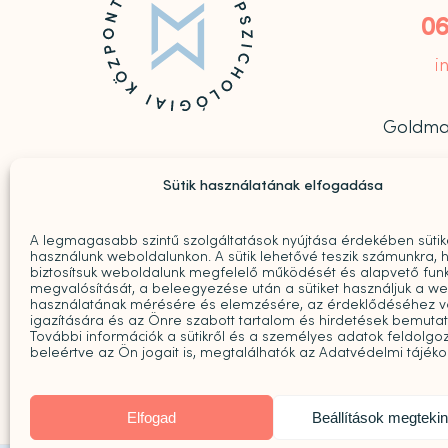
06
i
Goldmark



Sütik használatának elfogadása
A legmagasabb szintű szolgáltatások nyújtása érdekében sütik
használunk weboldalunkon. A sütik lehetővé teszik számunkra, 
biztosítsuk weboldalunk megfelelő működését és alapvető funk
megvalósítását, a beleegyezése után a sütiket használjuk a w
használatának mérésére és elemzésére, az érdeklődéséhez v
igazítására és az Önre szabott tartalom és hirdetések bemuta
További információk a sütikről és a személyes adatok feldolgoz
beleértve az Ön jogait is, megtalálhatók az Adatvédelmi tájék
Elfogad
Beállítások megteki