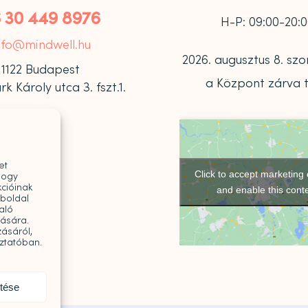
 30 449 8976
H-P: 09:00-20:
nfo@mindwell.hu
2026. augusztus 8. s
1122 Budapest
a Központ zárva t
 Károly utca 3. fszt.1.
et
Click to accept marketing
hogy
cióinak
and enable this cont
eboldal
aló
tására.
ásáról,
oztatóban.
ntése