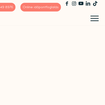
 449 8976
Online időpontfoglalás