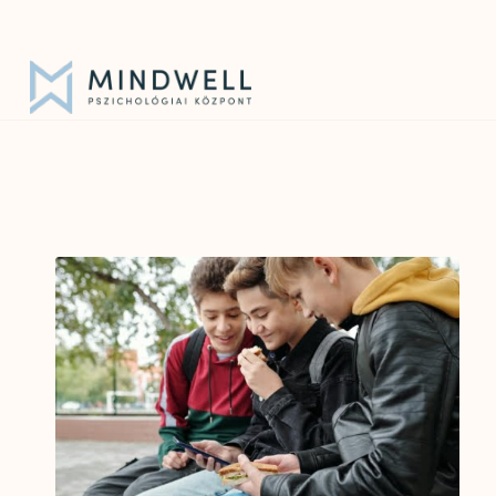
Iratkozz fel hírlevelünkre!
|
info@mindwell.hu