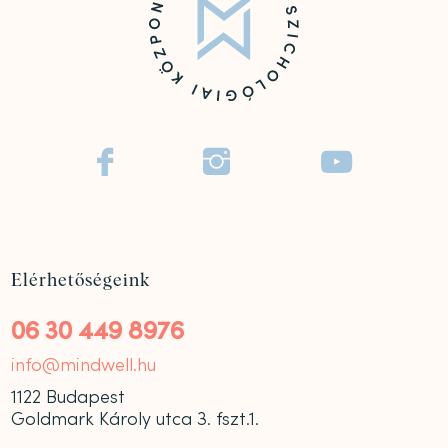



Elérhetőségeink
06 30 449 8976
info@mindwell.hu
1122 Budapest
Goldmark Károly utca 3. fszt.1.