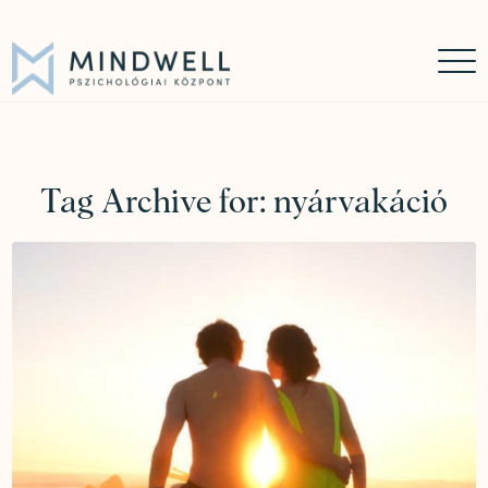
Időpontfoglalás
Online időpontfoglalás
06 30 449 8976
Tag Archive for:
nyárvakáció