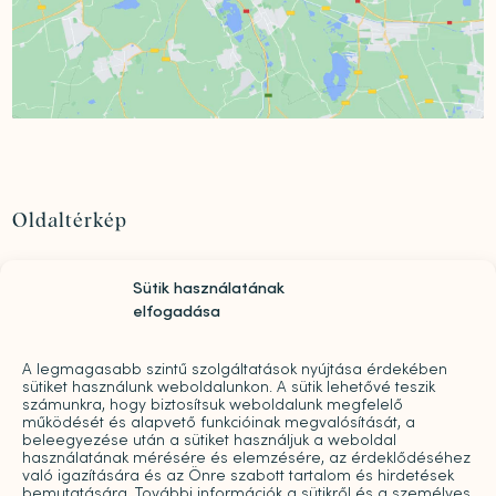
Oldaltérkép
Szolgáltatások
Sütik használatának
Rólunk
elfogadása
„Mindwell MentalCare Awards” 2026 – Pályázati
kiírás pszichológusok és mentális szakemberek
A legmagasabb szintű szolgáltatások nyújtása érdekében
díjazására
sütiket használunk weboldalunkon. A sütik lehetővé teszik
Sajtó
számunkra, hogy biztosítsuk weboldalunk megfelelő
működését és alapvető funkcióinak megvalósítását, a
Pro bono
beleegyezése után a sütiket használjuk a weboldal
Árak
használatának mérésére és elemzésére, az érdeklődéséhez
való igazítására és az Önre szabott tartalom és hirdetések
Kapcsolat
bemutatására. További információk a sütikről és a személyes