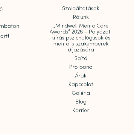
Szolgáltatások
00
Rólunk
„Mindwell MentalCare
zombaton
Awards” 2026 – Pályázati
art!
kiírás pszichológusok és
mentális szakemberek
díjazására
Sajtó
Pro bono
Árak
Kapcsolat
Galéria
Blog
Karrier