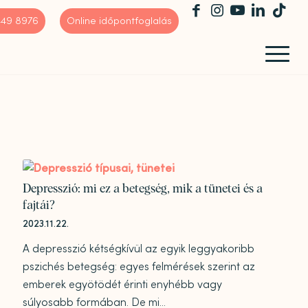
 449 8976
Online időpontfoglalás
Depresszió: mi ez a betegség, mik a tünetei és a
fajtái?
2023.11.22.
A depresszió kétségkívül az egyik leggyakoribb
pszichés betegség: egyes felmérések szerint az
emberek egyötödét érinti enyhébb vagy
súlyosabb formában. De mi...