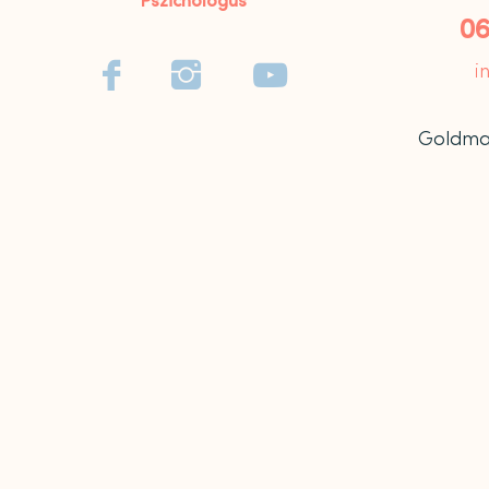
06



i
Goldmark