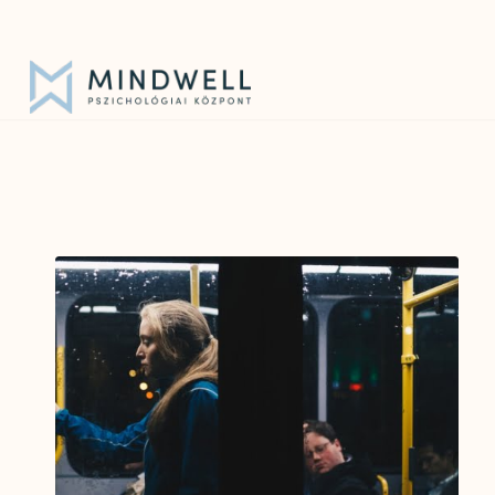
Iratkozz fel hírlevelünkre!
|
info@mindwell.hu