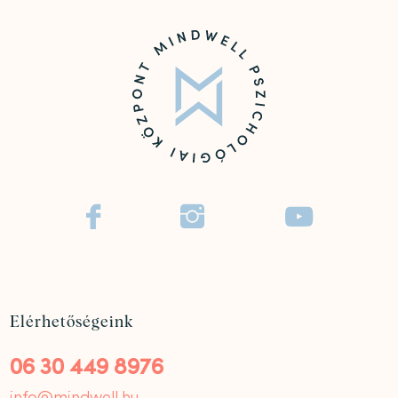



Elérhetőségeink
06 30 449 8976
info@mindwell.hu