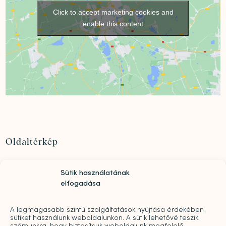
Click to accept marketing cookies and
enable this content
Oldaltérkép
Szolgáltatások
Sütik használatának
Rólunk
elfogadása
„Mindwell MentalCare Awards” 2026 – Pályázati
kiírás pszichológusok és mentális szakemberek
A legmagasabb szintű szolgáltatások nyújtása érdekében
díjazására
sütiket használunk weboldalunkon. A sütik lehetővé teszik
Sajtó