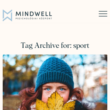
Időpontfoglalás
Online időpontfoglalás
06 30 449 8976
Tag Archive for:
sport