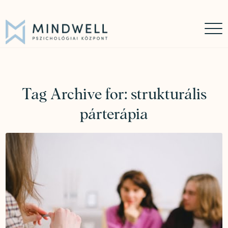
Időpontfoglalás
Online időpontfoglalás
06 30 449 8976
Tag Archive for:
strukturális
párterápia