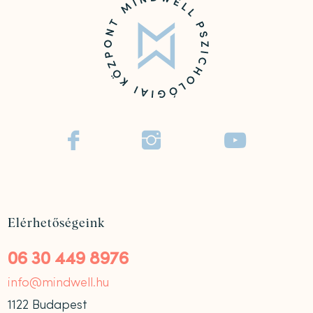



Elérhetőségeink
06 30 449 8976
info@mindwell.hu
1122 Budapest