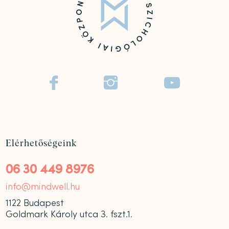



Elérhetőségeink
06 30 449 8976
info@mindwell.hu
1122 Budapest
Goldmark Károly utca 3. fszt.1.