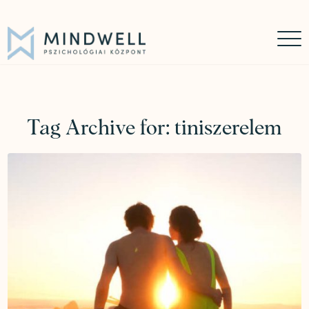
Időpontfoglalás
Online időpontfoglalás
06 30 449 8976
Tag Archive for:
tiniszerelem