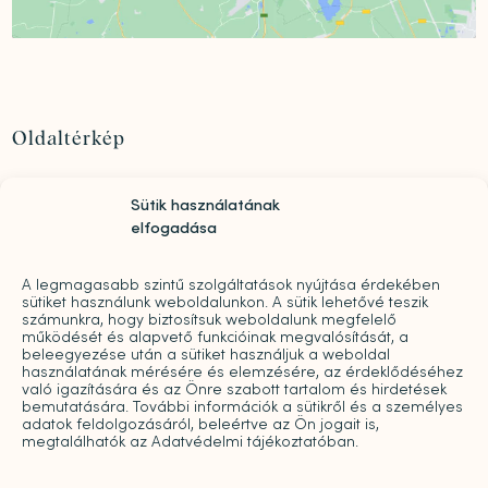
Oldaltérkép
Szolgáltatások
Sütik használatának
Rólunk
elfogadása
„Mindwell MentalCare Awards” 2026 – Pályázati
kiírás pszichológusok és mentális szakemberek
A legmagasabb szintű szolgáltatások nyújtása érdekében
díjazására
sütiket használunk weboldalunkon. A sütik lehetővé teszik
Sajtó
számunkra, hogy biztosítsuk weboldalunk megfelelő
működését és alapvető funkcióinak megvalósítását, a
Pro bono
beleegyezése után a sütiket használjuk a weboldal
Árak
használatának mérésére és elemzésére, az érdeklődéséhez
való igazítására és az Önre szabott tartalom és hirdetések
Kapcsolat
bemutatására. További információk a sütikről és a személyes
adatok feldolgozásáról, beleértve az Ön jogait is,
Galéria
megtalálhatók az Adatvédelmi tájékoztatóban.
Blog