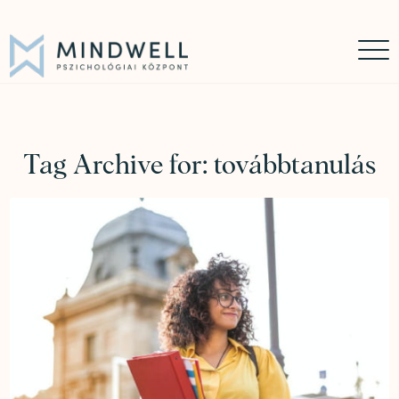
Időpontfoglalás
Online időpontfoglalás
06 30 449 8976
Tag Archive for:
továbbtanulás