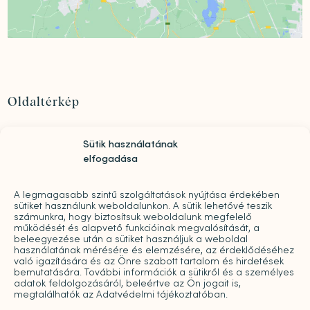
Oldaltérkép
Szolgáltatások
Sütik használatának
Rólunk
elfogadása
„Mindwell MentalCare Awards” 2026 – Pályázati
kiírás pszichológusok és mentális szakemberek
A legmagasabb szintű szolgáltatások nyújtása érdekében
díjazására
sütiket használunk weboldalunkon. A sütik lehetővé teszik
Sajtó
számunkra, hogy biztosítsuk weboldalunk megfelelő
működését és alapvető funkcióinak megvalósítását, a
Pro bono
beleegyezése után a sütiket használjuk a weboldal
Árak
használatának mérésére és elemzésére, az érdeklődéséhez
való igazítására és az Önre szabott tartalom és hirdetések
Kapcsolat
bemutatására. További információk a sütikről és a személyes
adatok feldolgozásáról, beleértve az Ön jogait is,
Galéria
megtalálhatók az Adatvédelmi tájékoztatóban.
Blog