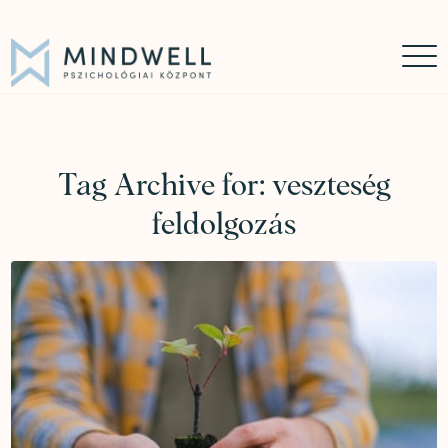
Időpontfoglalás
Online időpontfoglalás
06 30 449 8976
Tag Archive for:
veszteség
feldolgozás