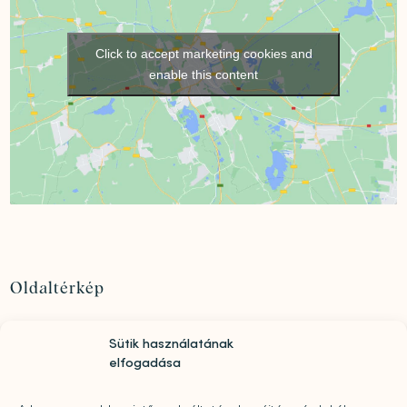
Click to accept marketing cookies and
enable this content
Oldaltérkép
Szolgáltatások
Sütik használatának
Rólunk
elfogadása
„Mindwell MentalCare Awards” 2026 – Pályázati
kiírás pszichológusok és mentális szakemberek