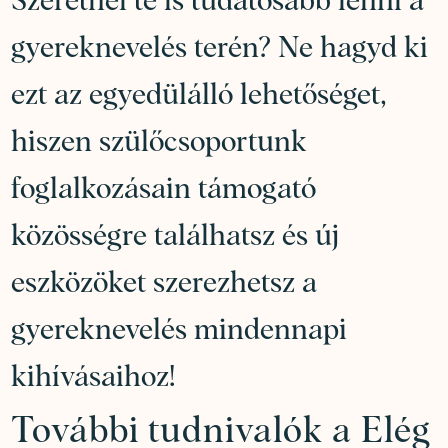
Szeretnél te is tudatosabb lenni a
gyereknevelés terén? Ne hagyd ki
ezt az egyedülálló lehetőséget,
hiszen szülőcsoportunk
foglalkozásain támogató
közösségre találhatsz és új
eszközöket szerezhetsz a
gyereknevelés mindennapi
kihívásaihoz!
További tudnivalók a Elég