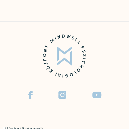


