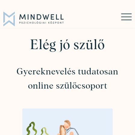
Időpontfoglalás
Online időpontfoglalás
06 30 449 8976
Elég jó szülő
Gyereknevelés tudatosan
online szülőcsoport