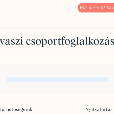
Hívj minket: 06 30
vaszi csoportfoglalkozá
lérhetőségeink
Nyitvatartás