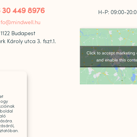
 30 449 8976
H-P: 09:00-20:
nfo@mindwell.hu
1122 Budapest
 Károly utca 3. fszt.1.
Click to accept marketing
and enable this cont
et
hogy
cióinak
eboldal
aló
tására.
ásáról,
oztatóban.