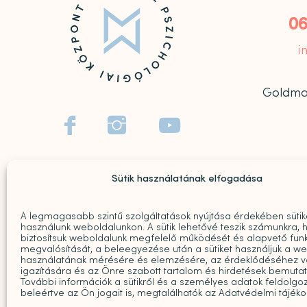
06
i
Goldmark



Sütik használatának elfogadása
A legmagasabb szintű szolgáltatások nyújtása érdekében sütik
használunk weboldalunkon. A sütik lehetővé teszik számunkra, 
biztosítsuk weboldalunk megfelelő működését és alapvető funk
megvalósítását, a beleegyezése után a sütiket használjuk a w
használatának mérésére és elemzésére, az érdeklődéséhez v
igazítására és az Önre szabott tartalom és hirdetések bemuta
További információk a sütikről és a személyes adatok feldolgoz
beleértve az Ön jogait is, megtalálhatók az Adatvédelmi tájék