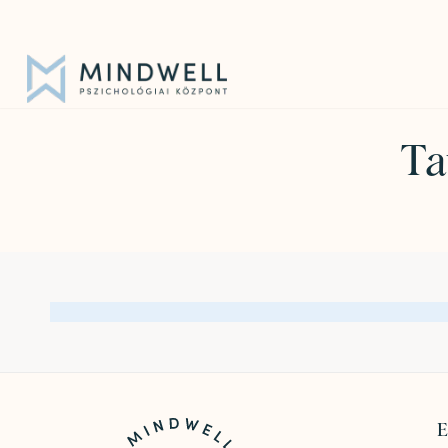
Iratkozz fel hírlevelünkre!
|
info@mindwell.hu
Ta
E