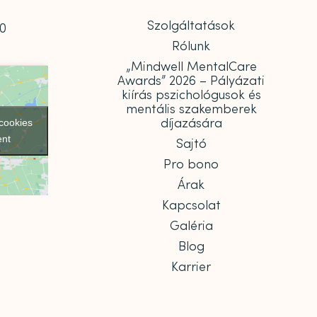
Szolgáltatások
00
Rólunk
„Mindwell MentalCare
Awards” 2026 – Pályázati
kiírás pszichológusok és
mentális szakemberek
díjazására
 cookies
ent
Sajtó
Pro bono
Árak
Kapcsolat
Galéria
Blog
Karrier