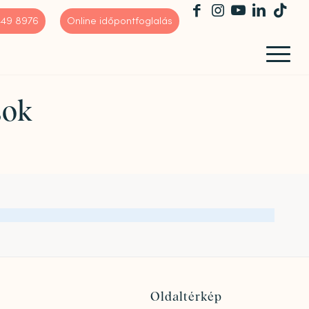
 449 8976
Online időpontfoglalás
sok
Oldaltérkép