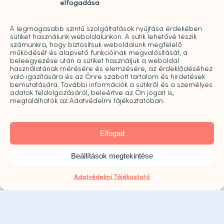
elfogadása
H-P: 09:00-20:00
A legmagasabb szintű szolgáltatások nyújtása érdekében
sütiket használunk weboldalunkon. A sütik lehetővé teszik
2026. augusztus 8. szombaton a Központ zárva
számunkra, hogy biztosítsuk weboldalunk megfelelő
működését és alapvető funkcióinak megvalósítását, a
tart!
beleegyezése után a sütiket használjuk a weboldal
használatának mérésére és elemzésére, az érdeklődéséhez
való igazítására és az Önre szabott tartalom és hirdetések
bemutatására. További információk a sütikről és a személyes
adatok feldolgozásáról, beleértve az Ön jogait is,
megtalálhatók az Adatvédelmi tájékoztatóban.
Elfogad
Click to accept marketing cookies and
Beállítások megtekintése
enable this content
Adatvédelmi Tájékoztató