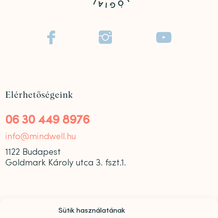



Elérhetőségeink
06 30 449 8976
info@mindwell.hu
1122 Budapest
Goldmark Károly utca 3. fszt.1.
Sütik használatának
Nyitvatartás