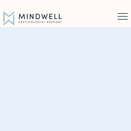
Időpontfoglalás
Online időpontfoglalás
06 30 449 8976