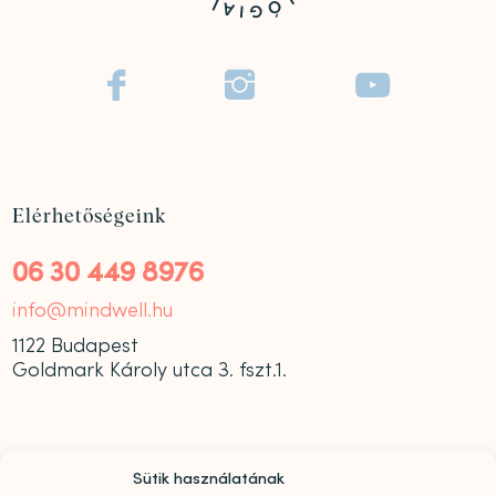



Elérhetőségeink
06 30 449 8976
info@mindwell.hu
1122 Budapest
Goldmark Károly utca 3. fszt.1.
Sütik használatának
Nyitvatartás