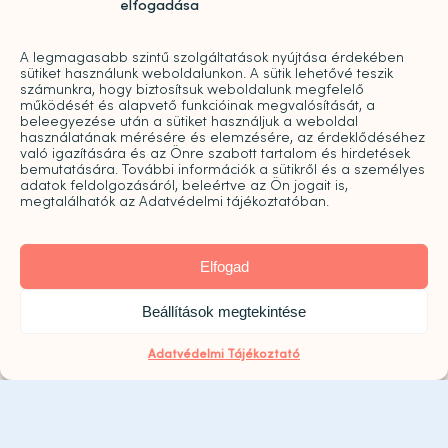
elfogadása
H-P: 09:00-20:00
A legmagasabb szintű szolgáltatások nyújtása érdekében
sütiket használunk weboldalunkon. A sütik lehetővé teszik
2026. augusztus 8. szombaton a Központ zárva
számunkra, hogy biztosítsuk weboldalunk megfelelő
működését és alapvető funkcióinak megvalósítását, a
tart!
beleegyezése után a sütiket használjuk a weboldal
használatának mérésére és elemzésére, az érdeklődéséhez
való igazítására és az Önre szabott tartalom és hirdetések
bemutatására. További információk a sütikről és a személyes
adatok feldolgozásáról, beleértve az Ön jogait is,
megtalálhatók az Adatvédelmi tájékoztatóban.
Elfogad
Click to accept marketing cookies and
Beállítások megtekintése
enable this content
Adatvédelmi Tájékoztató