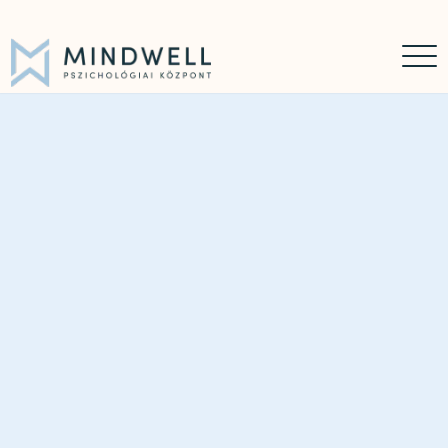
Időpontfoglalás
Online időpontfoglalás
06 30 449 8976