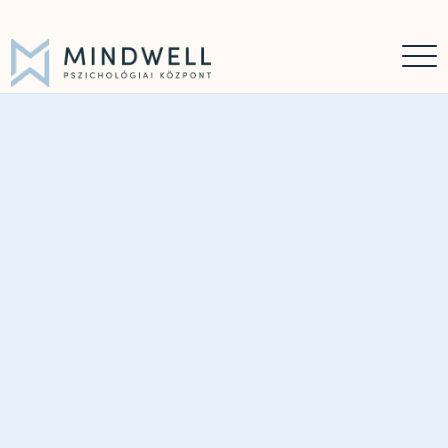
Időpontfoglalás
Online időpontfoglalás
06 30 449 8976