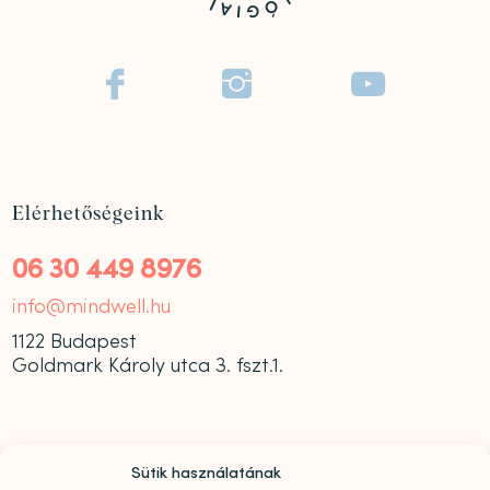



Elérhetőségeink
06 30 449 8976
info@mindwell.hu
1122 Budapest
Goldmark Károly utca 3. fszt.1.
Sütik használatának
Nyitvatartás