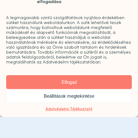
elfogadása
H-P: 09:00-20:00
A legmagasabb szintű szolgáltatások nyújtása érdekében
sütiket használunk weboldalunkon. A sütik lehetővé teszik
2026. augusztus 8. szombaton a Központ zárva
számunkra, hogy biztosítsuk weboldalunk megfelelő
működését és alapvető funkcióinak megvalósítását, a
tart!
beleegyezése után a sütiket használjuk a weboldal
használatának mérésére és elemzésére, az érdeklődéséhez
való igazítására és az Önre szabott tartalom és hirdetések
bemutatására. További információk a sütikről és a személyes
adatok feldolgozásáról, beleértve az Ön jogait is,
megtalálhatók az Adatvédelmi tájékoztatóban.
Elfogad
Click to accept marketing cookies and
Beállítások megtekintése
enable this content
Adatvédelmi Tájékoztató