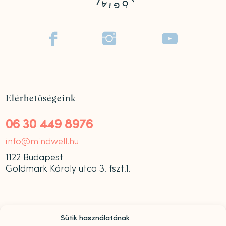



Elérhetőségeink
06 30 449 8976
info@mindwell.hu
1122 Budapest
Goldmark Károly utca 3. fszt.1.
Sütik használatának
Nyitvatartás