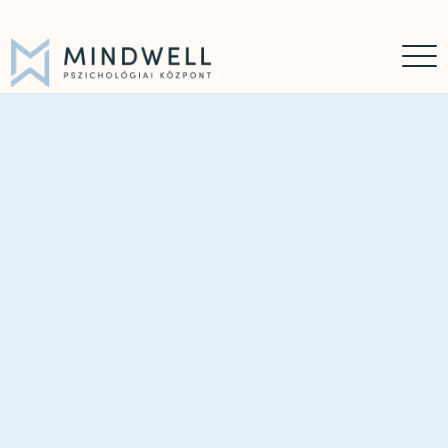
Időpontfoglalás
Online időpontfoglalás
06 30 449 8976