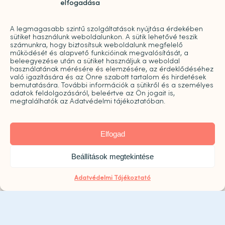
elfogadása
H-P: 09:00-20:00
A legmagasabb szintű szolgáltatások nyújtása érdekében
sütiket használunk weboldalunkon. A sütik lehetővé teszik
2026. augusztus 8. szombaton a Központ zárva
számunkra, hogy biztosítsuk weboldalunk megfelelő
működését és alapvető funkcióinak megvalósítását, a
tart!
beleegyezése után a sütiket használjuk a weboldal
használatának mérésére és elemzésére, az érdeklődéséhez
való igazítására és az Önre szabott tartalom és hirdetések
bemutatására. További információk a sütikről és a személyes
adatok feldolgozásáról, beleértve az Ön jogait is,
megtalálhatók az Adatvédelmi tájékoztatóban.
Elfogad
Click to accept marketing cookies and
Beállítások megtekintése
enable this content
Adatvédelmi Tájékoztató