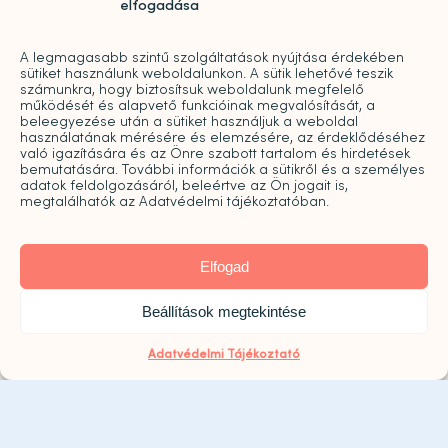
elfogadása
H-P: 09:00-20:00
A legmagasabb szintű szolgáltatások nyújtása érdekében
sütiket használunk weboldalunkon. A sütik lehetővé teszik
2026. augusztus 8. szombaton a Központ zárva
számunkra, hogy biztosítsuk weboldalunk megfelelő
működését és alapvető funkcióinak megvalósítását, a
tart!
beleegyezése után a sütiket használjuk a weboldal
használatának mérésére és elemzésére, az érdeklődéséhez
való igazítására és az Önre szabott tartalom és hirdetések
bemutatására. További információk a sütikről és a személyes
adatok feldolgozásáról, beleértve az Ön jogait is,
megtalálhatók az Adatvédelmi tájékoztatóban.
Elfogad
Click to accept marketing cookies and
Beállítások megtekintése
enable this content
Adatvédelmi Tájékoztató