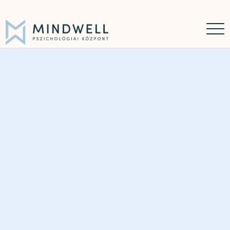
Időpontfoglalás
Online időpontfoglalás
06 30 449 8976