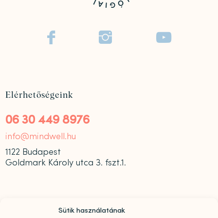



Elérhetőségeink
06 30 449 8976
info@mindwell.hu
1122 Budapest
Goldmark Károly utca 3. fszt.1.
Sütik használatának
Nyitvatartás