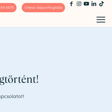
 449 8976
Online időpontfoglalás
gtörtént!
apcsolatot!