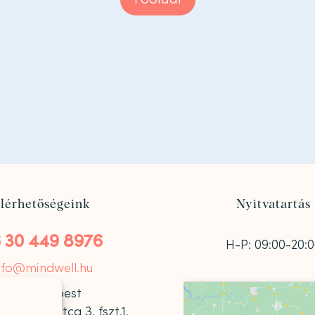
lérhetőségeink
Nyitvatartás
 30 449 8976
H-P: 09:00-20:
nfo@mindwell.hu
1122 Budapest
 Károly utca 3. fszt.1.