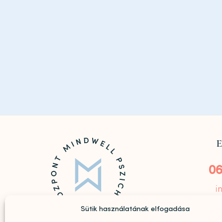
E
06
i
Sütik használatának elfogadása
Goldmark