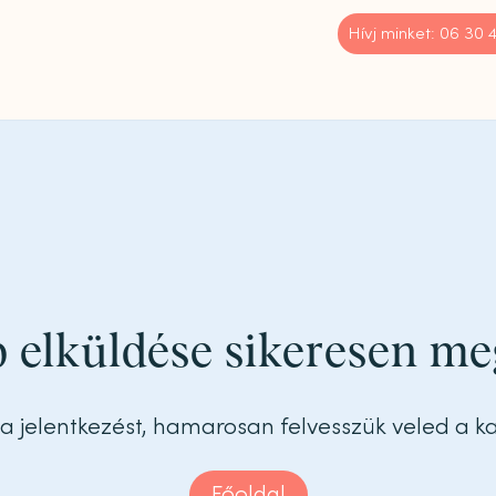
Hívj minket: 06 30
 elküldése sikeresen me
a jelentkezést, hamarosan felvesszük veled a k
Főoldal