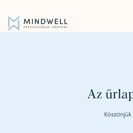
Iratkozz fel hírlevelünkre!
|
info@mindwell.hu
Az űrlap
Köszönjük 