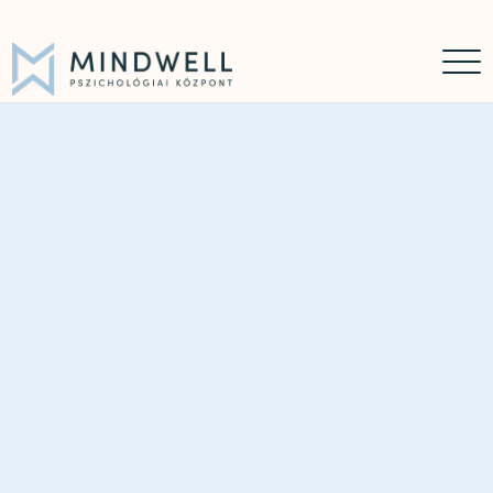
Időpontfoglalás
Online időpontfoglalás
06 30 449 8976