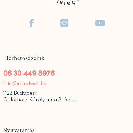



Elérhetőségeink
06 30 449 8976
info@mindwell.hu
1122 Budapest
Goldmark Károly utca 3. fszt.1.
Nyitvatartás