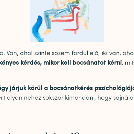
 Van, ahol szinte sosem fordul elő, és van, a
kényes kérdés, mikor kell bocsánatot kérni
, mi
úgy járjuk körül a bocsánatkérés pszichológiáj
t olyan nehéz sokszor kimondani, hogy sajnálo