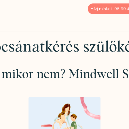
Hívj minket: 06 30
csánatkérés szülők
s mikor nem? Mindwell S