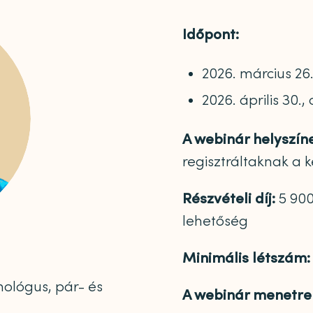
Időpont:
2026. március 26.
2026. április 30.,
A webinár helyszín
regisztráltaknak a 
Részvételi díj:
5 900
lehetőség
Minimális létszám:
ológus, pár- és
A webinár menetre