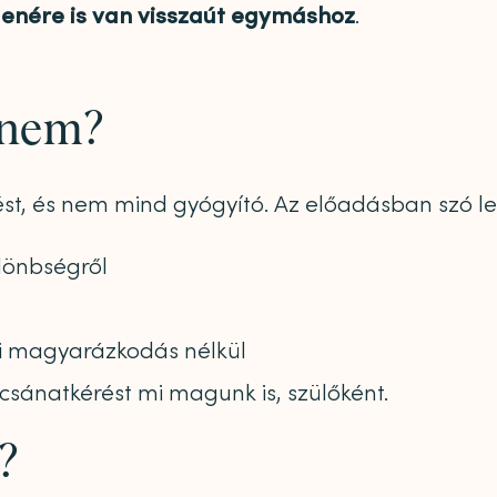
llenére is van visszaút egymáshoz
.
 nem?
t, és nem mind gyógyító. Az előadásban szó le
ülönbségről
lni magyarázkodás nélkül
csánatkérést mi magunk is, szülőként.
?