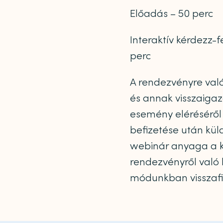
Előadás – 50 perc
Interaktív kérdezz-f
perc
A rendezvényre való 
és annak visszaigaz
esemény eléréséről é
befizetése után küld
webinár anyaga a k
rendezvényről való 
módunkban visszafi