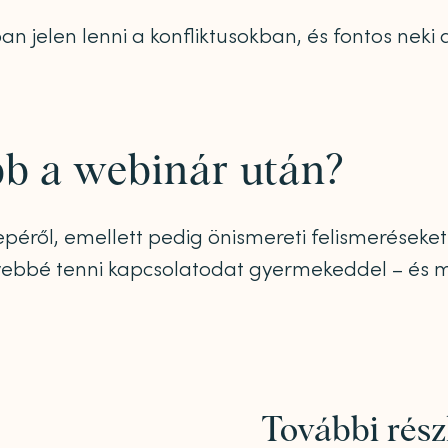
an jelen lenni a konfliktusokban, és fontos nek
bb a webinár után?
péről, emellett pedig önismereti felismeréseke
bbé tenni kapcsolatodat gyermekeddel – és min
További rész