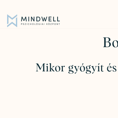
Iratkozz fel hírlevelünkre!
|
info@mindwell.hu
Bo
Mikor gyógyít é