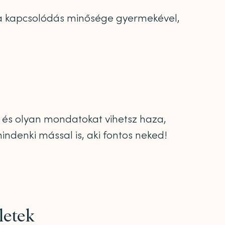
i a kapcsolódás minősége gyermekével,
t és olyan mondatokat vihetsz haza,
denki mással is, aki fontos neked!
letek