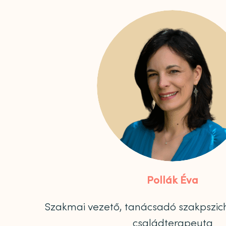
Pollák Éva
Szakmai vezető, tanácsadó szakpszich
családterapeuta