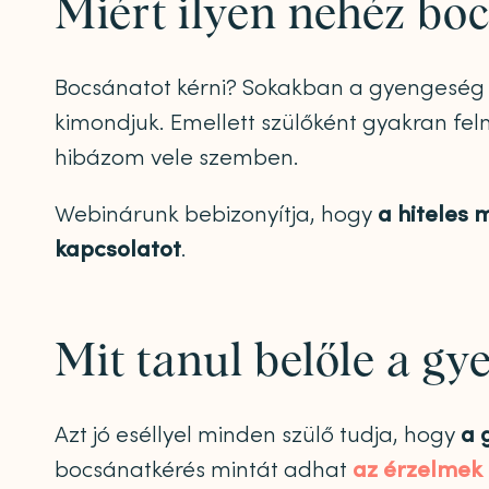
Miért ilyen nehéz bo
Bocsánatot kérni? Sokakban a gyengeség ér
kimondjuk. Emellett szülőként gyakran fel
hibázom vele szemben.
Webinárunk bebizonyítja, hogy
a hiteles
kapcsolatot
.
Mit tanul belőle a gy
Azt jó eséllyel minden szülő tudja, hogy
a 
bocsánatkérés mintát adhat
az érzelmek 