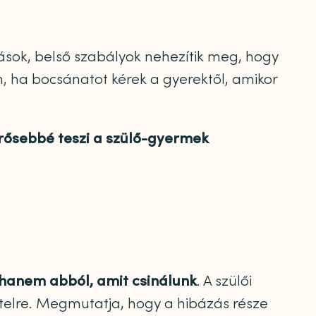
ások, belső szabályok nehezítik meg, hogy
m, ha bocsánatot kérek a gyerektől, amikor
ősebbé teszi a szülő-gyermek
hanem abból, amit csinálunk
. A szülői
tételre. Megmutatja, hogy a hibázás része