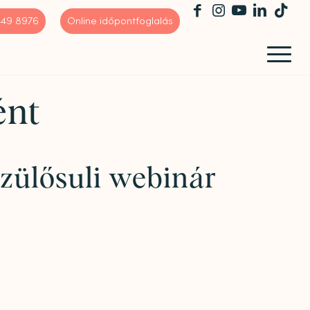
 449 8976
Online időpontfoglalás
ént
zülősuli webinár