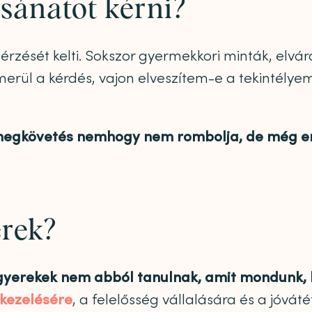
csánatot kérni?
zését kelti. Sokszor gyermekkori minták, elvár
merül a kérdés, vajon elveszítem-e a tekintélye
 megkövetés nemhogy nem rombolja, de még er
erek?
gyerekek nem abból tanulnak, amit mondunk, 
kezelésére
, a felelősség vállalására és a jóvá