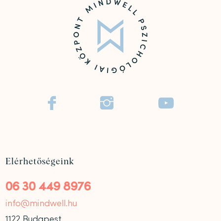



Elérhetőségeink
06 30 449 8976
info@mindwell.hu
1122 Budapest