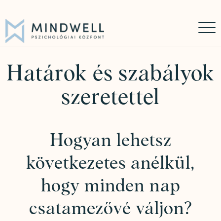
Időpontfoglalás
Online időpontfoglalás
06 30 449 8976
Határok és szabályok
szeretettel
Hogyan lehetsz
következetes anélkül,
hogy minden nap
csatamezővé váljon?