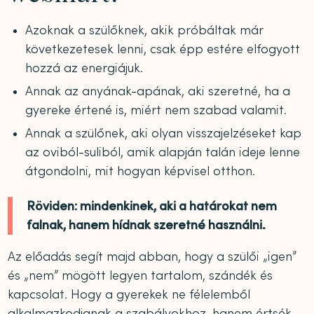
Azoknak a szülőknek, akik próbáltak már
következetesek lenni, csak épp estére elfogyott
hozzá az energiájuk.
Annak az anyának-apának, aki szeretné, ha a
gyereke értené is, miért nem szabad valamit.
Annak a szülőnek, aki olyan visszajelzéseket kap
az oviból-suliból, amik alapján talán ideje lenne
átgondolni, mit hogyan képvisel otthon.
Röviden: mindenkinek, aki a határokat nem
falnak, hanem hídnak szeretné használni.
Az előadás segít majd abban, hogy a szülői „igen”
és „nem” mögött legyen tartalom, szándék és
kapcsolat. Hogy a gyerekek ne félelemből
alkalmazkodjanak a szabályokhoz, hanem értsék,