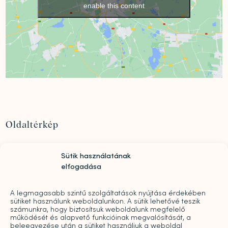
enable this content
Oldaltérkép
Szolgáltatások
Sütik használatának
Rólunk
elfogadása
„Mindwell MentalCare Awards” 2026 – Pályázati
kiírás pszichológusok és mentális szakemberek
A legmagasabb szintű szolgáltatások nyújtása érdekében
díjazására
sütiket használunk weboldalunkon. A sütik lehetővé teszik
Sajtó
számunkra, hogy biztosítsuk weboldalunk megfelelő
működését és alapvető funkcióinak megvalósítását, a
Pro bono
beleegyezése után a sütiket használjuk a weboldal