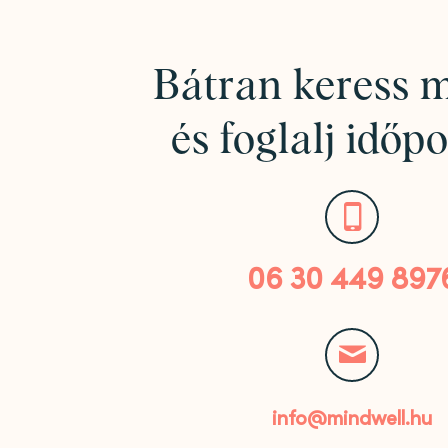
Bátran keress 
és foglalj időpo
06 30 449 897
info@mindwell.hu