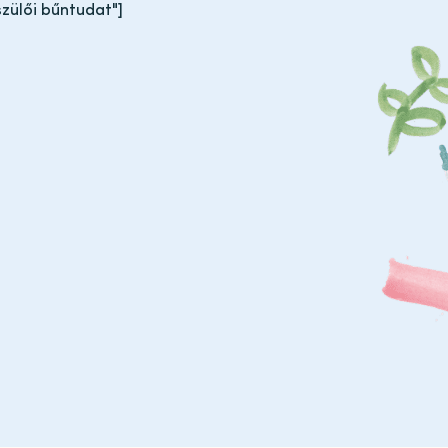
szülői bűntudat"]