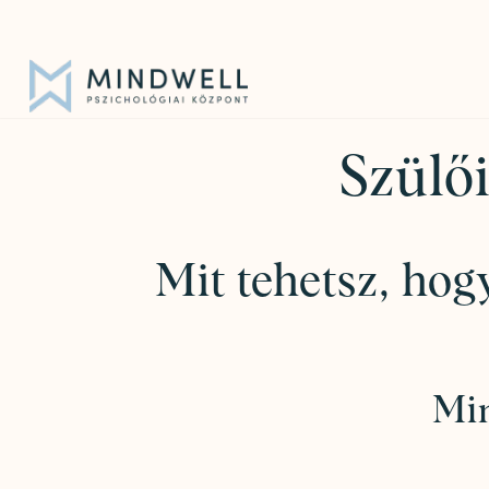
Iratkozz fel hírlevelünkre!
|
info@mindwell.hu
Szülői
Mit tehetsz, ho
Min