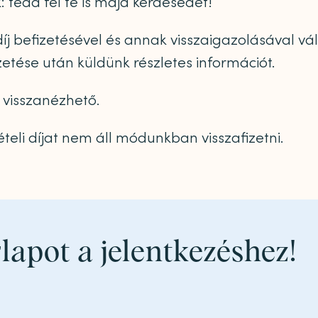
k: tedd fel te is majd kérdésedet!
 díj befizetésével és annak visszaigazolásával v
izetése után küldünk részletes információt.
visszanézhető.
teli díjat nem áll módunkban visszafizetni.
rlapot a jelentkezéshez!