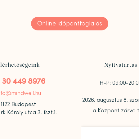
Online időpontfoglalás
lérhetőségeink
Nyitvatartás
 30 449 8976
H-P: 09:00-20:
nfo@mindwell.hu
2026. augusztus 8. s
1122 Budapest
a Központ zárva t
 Károly utca 3. fszt.1.