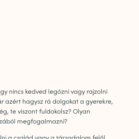
gy nincs kedved legózni vagy rajzolni
r azért hagysz rá dolgokat a gyerekre,
, te viszont fuldokolsz? Olyan
azából megfogalmazni?
lni a család vagy a társadalom felől