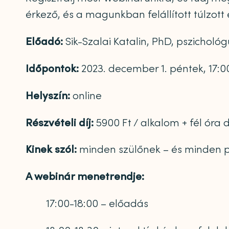
érkező, és a magunkban felállított túlzott
Előadó:
Sik-Szalai Katalin, PhD, pszicholó
Időpontok:
2023. december 1. péntek, 17:00
Helyszín:
online
Részvételi díj:
5900 Ft / alkalom + fél óra 
Kinek szól:
minden szülőnek – és minden p
A webinár menetrendje:
17:00-18:00 – előadás