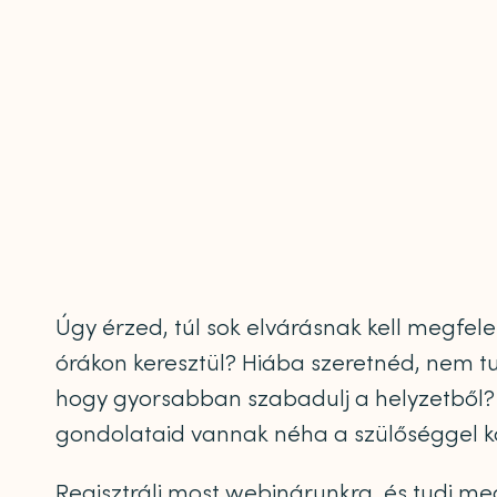
Úgy érzed, túl sok elvárásnak kell megfele
órákon keresztül? Hiába szeretnéd, nem tu
hogy gyorsabban szabadulj a helyzetből? 
gondolataid vannak néha a szülőséggel
Regisztrálj most webinárunkra, és tudj me