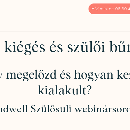
Hívj minket: 06 30
 kiégés és szülői b
gy megelőzd és hogyan ke
kialakult?
dwell Szülősuli webinársor