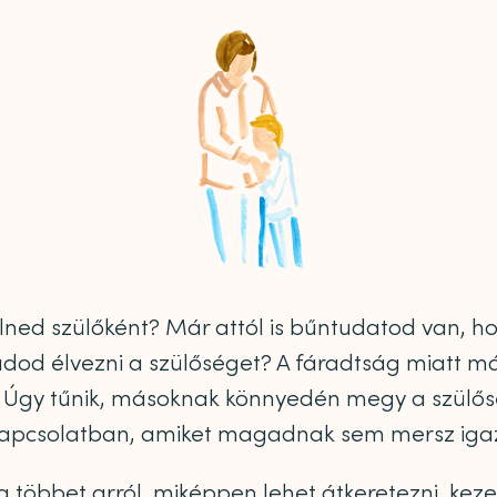
lned szülőként? Már attól is bűntudatod van, ho
dod élvezni a szülőséget? A fáradtság miatt má
Úgy tűnik, másoknak könnyedén megy a szülőség
 kapcsolatban, amiket magadnak sem mersz ig
g többet arról, miképpen lehet átkeretezni, keze