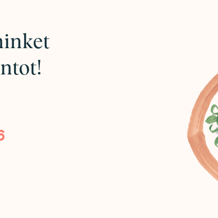
minket
ntot!
6