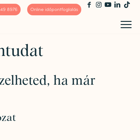
 449 8976
Online időpontfoglalás
űntudat
zelheted, ha már
ozat