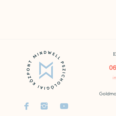
E
06
i
Goldmark


