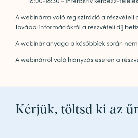
18:00-18:30 – interaktív kérdezz-felele
A webinárra való regisztráció a részvételi
további információkról a részvételi díj bef
A webinár anyaga a későbbiek során nem 
A webinárról való hiányzás esetén a részvé
Kérjük, töltsd ki az ű