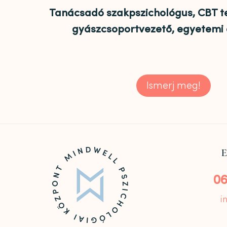
Tanácsadó szakpszichológus, CBT te
gyászcsoportvezető, egyetemi 
Ismerj meg!
E
06
i