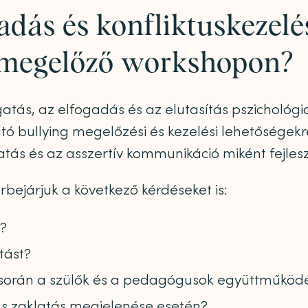
gadás és konfliktuskezel
g megelőző workshopon?
ás, az elfogadás és az elutasítás pszichológia
ó bullying megelőzési és kezelési lehetőségekre
tás és az asszertív kommunikáció miként fejles
örbejárjuk a következő kérdéseket is:
?
tást?
 során a szülők és a pedagógusok együttműködé
sas zaklatás megjelenése esetén?