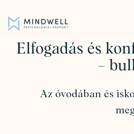
Iratkozz fel hírlevelünkre!
|
info@mindwell.hu
Elfogadás és kon
– bu
Az óvodában és isko
meg