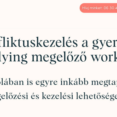
Hívj minket: 06 30
fliktuskezelés a gy
llying megelőző wor
lában is egyre inkább megta
előzési és kezelési lehetősége