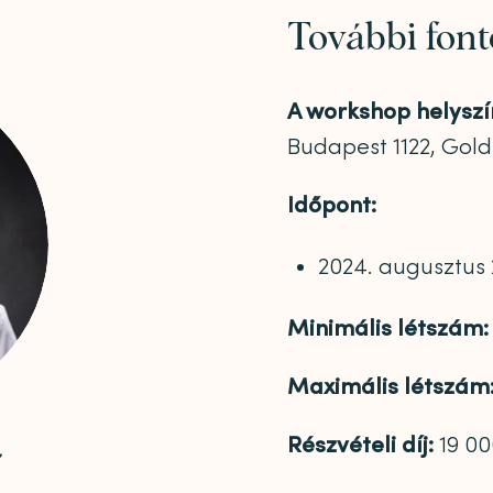
További font
A workshop helyszí
Budapest 1122, Goldm
Időpont:
2024. augusztus 2
Minimális létszám:
Maximális létszám
a
Részvételi díj:
19 000