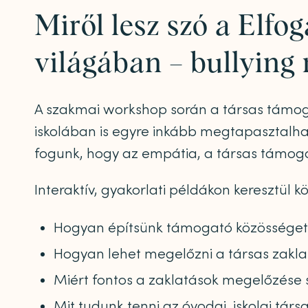
Miről lesz szó a Elfo
világában – bullyin
A szakmai workshop során a társas támogat
iskolában is egyre inkább megtapasztalhat
fogunk, hogy az empátia, a társas támoga
Interaktív, gyakorlati példákon keresztül k
Hogyan építsünk támogató közösséget
Hogyan lehet megelőzni a társas zakla
Miért fontos a zaklatások megelőzése
Mit tudunk tenni az óvodai, iskolai tár