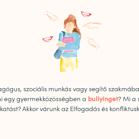
gógus, szociális munkás vagy segítő szakmába
zni egy gyermekközösségben a
bullyinget
? Mi a
lkatást? Akkor várunk az Elfogadás és konfliktu