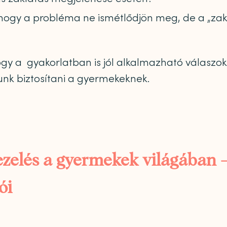
 hogy a probléma ne ismétlődjön meg, de a „zak
ogy a gyakorlatban is jól alkalmazható válaszo
nk biztosítani a gyermekeknek.
ezelés a gyermekek világában 
ói