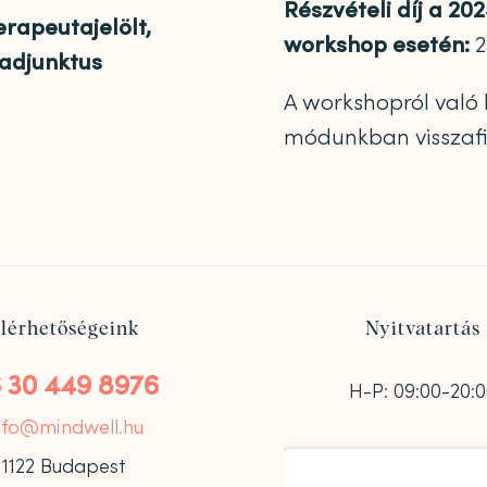
Részvételi díj a 2
rapeutajelölt,
workshop esetén:
2
adjunktus
A workshopról való 
módunkban visszafi
lérhetőségeink
Nyitvatartás
 30 449 8976
H-P: 09:00-20:
nfo@mindwell.hu
1122 Budapest