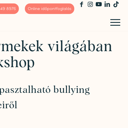
 449 8976
Online időpontfoglalás
ermekek világában
kshop
pasztalható bullying
iről