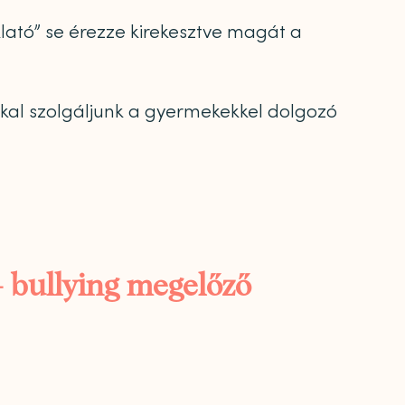
lató” se érezze kirekesztve magát a
kkal szolgáljunk a gyermekekkel dolgozó
– bullying megelőző