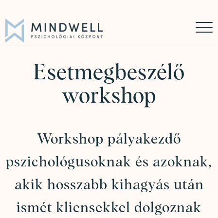
Időpontfoglalás
Online időpontfoglalás
06 30 449 8976
Esetmegbeszélő
workshop
Workshop pályakezdő
pszichológusoknak és azoknak,
akik hosszabb kihagyás után
ismét kliensekkel dolgoznak