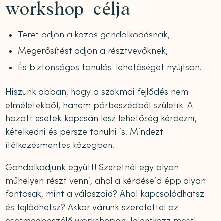
workshop célja
Teret adjon a közös gondolkodásnak,
Megerősítést adjon a résztvevőknek,
És biztonságos tanulási lehetőséget nyújtson.
Hiszünk abban, hogy a szakmai fejlődés nem
elméletekből, hanem párbeszédből születik. A
hozott esetek kapcsán lesz lehetőség kérdezni,
kételkedni és persze tanulni is. Mindezt
ítélkezésmentes közegben.
Gondolkodjunk együtt! Szeretnél egy olyan
műhelyen részt venni, ahol a kérdéseid épp olyan
fontosak, mint a válaszaid? Ahol kapcsolódhatsz
és fejlődhetsz? Akkor várunk szeretettel az
esetmegbeszélő workshopon. Jelentkezz most!