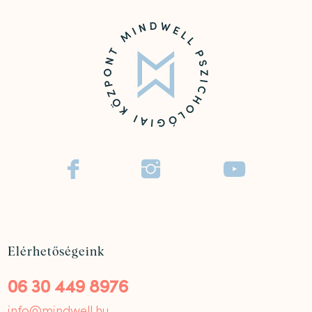



Elérhetőségeink
06 30 449 8976
info@mindwell.hu