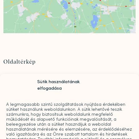
Oldaltérkép
Szolgáltatások
Sütik használatának
Rólunk
elfogadása
„Mindwell MentalCare Awards” 2026 – Pályázati
kiírás pszichológusok és mentális szakemberek
díjazására
A legmagasabb szintű szolgáltatások nyújtása érdekében
sütiket használunk weboldalunkon. A sütik lehetővé teszik
Sajtó
számunkra, hogy biztosítsuk weboldalunk megfelelő
működését és alapvető funkcióinak megvalósítását, a
Pro bono
beleegyezése után a sütiket használjuk a weboldal
Árak
használatának mérésére és elemzésére, az érdeklődéséhez
való igazítására és az Önre szabott tartalom és hirdetések
Kapcsolat