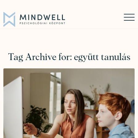
Időpontfoglalás
Online időpontfoglalás
06 30 449 8976
Tag Archive for:
együtt tanulás