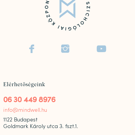



Elérhetőségeink
06 30 449 8976
info@mindwell.hu
1122 Budapest
Goldmark Károly utca 3. fszt.1.