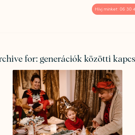
Hívj minket: 06 30
chive for:
generációk közötti kapc