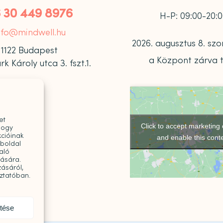
 30 449 8976
H-P: 09:00-20:
nfo@mindwell.hu
2026. augusztus 8. s
1122 Budapest
a Központ zárva t
 Károly utca 3. fszt.1.
et
Click to accept marketing
hogy
cióinak
and enable this cont
eboldal
aló
tására.
ásáról,
oztatóban.
ntése