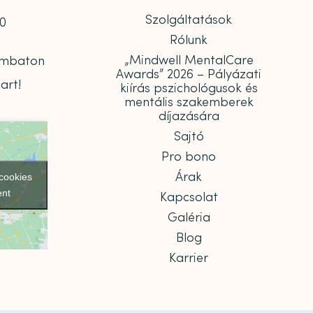
Szolgáltatások
00
Rólunk
„Mindwell MentalCare
zombaton
Awards” 2026 – Pályázati
art!
kiírás pszichológusok és
mentális szakemberek
díjazására
Sajtó
Pro bono
Árak
 cookies
ent
Kapcsolat
Galéria
Blog
Karrier