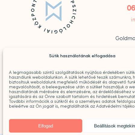
06
i
Goldmark



Sütik használatának elfogadása
A legmagasabb szintű szolgáltatások nyújtása érdekében sütik
használunk weboldalunkon. A sütik lehetővé teszik számunkra, 
biztosítsuk weboldalunk megfelelő működését és alapvető funk
megvalósítását, a beleegyezése után a sütiket használjuk a w
használatának mérésére és elemzésére, az érdeklődéséhez v
igazítására és az Önre szabott tartalom és hirdetések bemuta
További információk a sütikről és a személyes adatok feldolgoz
beleértve az Ön jogait is, megtalálhatók az Adatvédelmi tájék
Elfogad
Beállítások megteki