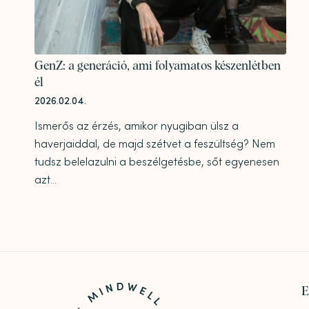
GenZ: a generáció, ami folyamatos készenlétben
él
2026.02.04.
Ismerős az érzés, amikor nyugiban ülsz a
haverjaiddal, de majd szétvet a feszültség? Nem
tudsz belelazulni a beszélgetésbe, sőt egyenesen
azt...
E