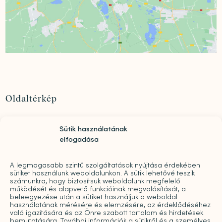
Oldaltérkép
Szolgáltatások
Sütik használatának
Rólunk
elfogadása
„Mindwell MentalCare Awards” 2026 – Pályázati
kiírás pszichológusok és mentális szakemberek
A legmagasabb szintű szolgáltatások nyújtása érdekében
díjazására
sütiket használunk weboldalunkon. A sütik lehetővé teszik
Sajtó
számunkra, hogy biztosítsuk weboldalunk megfelelő
működését és alapvető funkcióinak megvalósítását, a
Pro bono
beleegyezése után a sütiket használjuk a weboldal
Árak
használatának mérésére és elemzésére, az érdeklődéséhez
való igazítására és az Önre szabott tartalom és hirdetések
Kapcsolat
bemutatására. További információk a sütikről és a személyes