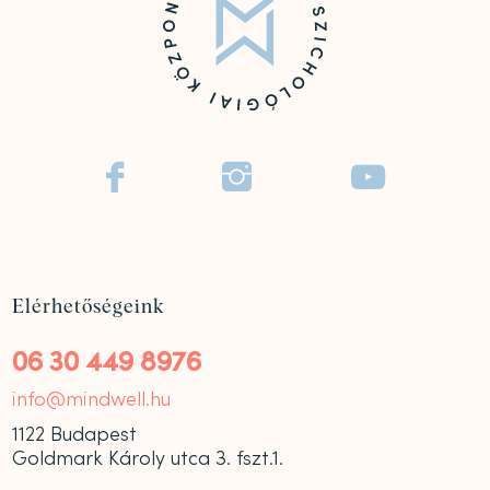



Elérhetőségeink
06 30 449 8976
info@mindwell.hu
1122 Budapest
Goldmark Károly utca 3. fszt.1.