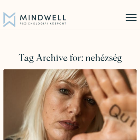
Időpontfoglalás
Online időpontfoglalás
06 30 449 8976
Tag Archive for:
nehézség