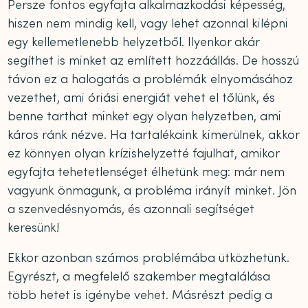
Persze fontos egyfajta alkalmazkodási képesség,
hiszen nem mindig kell, vagy lehet azonnal kilépni
egy kellemetlenebb helyzetből. Ilyenkor akár
segíthet is minket az említett hozzáállás. De hosszú
távon ez a halogatás a problémák elnyomásához
vezethet, ami óriási energiát vehet el tőlünk, és
benne tarthat minket egy olyan helyzetben, ami
káros ránk nézve. Ha tartalékaink kimerülnek, akkor
ez könnyen olyan krízishelyzetté fajulhat, amikor
egyfajta tehetetlenséget élhetünk meg: már nem
vagyunk önmagunk, a probléma irányít minket. Jön
a szenvedésnyomás, és azonnali segítséget
keresünk!
Ekkor azonban számos problémába ütközhetünk.
Egyrészt, a megfelelő szakember megtalálása
több hetet is igénybe vehet. Másrészt pedig a