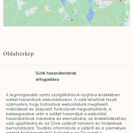
Oldaltérkép
Szolgáltatások
Sütik használatának
Rólunk
elfogadása
„Mindwell MentalCare Awards” 2026 – Pályázati
kiírás pszichológusok és mentális szakemberek
díjazására
A legmagasabb szintű szolgáltatások nyújtása érdekében
sütiket használunk weboldalunkon. A sütik lehetővé teszik
Sajtó
számunkra, hogy biztosítsuk weboldalunk megfelelő
működését és alapvető funkcióinak megvalósítását, a
Pro bono
beleegyezése után a sütiket használjuk a weboldal
Árak
használatának mérésére és elemzésére, az érdeklődéséhez
való igazítására és az Önre szabott tartalom és hirdetések
Kapcsolat
bemutatására. További információk a sütikről és a személyes