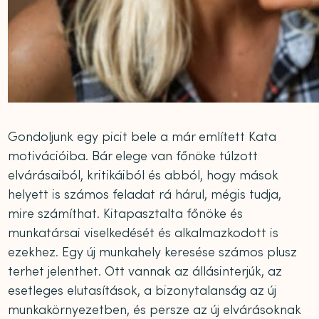
Gondoljunk egy picit bele a már említett Kata
motivációiba. Bár elege van főnöke túlzott
elvárásaiból, kritikáiból és abból, hogy mások
helyett is számos feladat rá hárul, mégis tudja,
mire számíthat. Kitapasztalta főnöke és
munkatársai viselkedését és alkalmazkodott is
ezekhez. Egy új munkahely keresése számos plusz
terhet jelenthet. Ott vannak az állásinterjúk, az
esetleges elutasítások, a bizonytalanság az új
munkakörnyezetben, és persze az új elvárásoknak