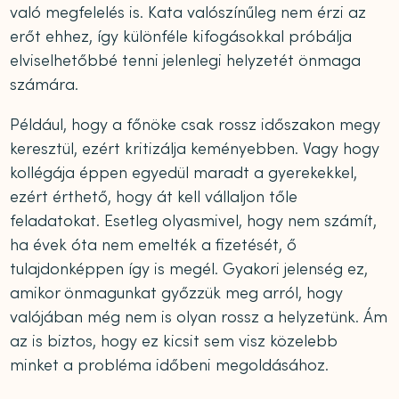
való megfelelés is. Kata valószínűleg nem érzi az
erőt ehhez, így különféle kifogásokkal próbálja
elviselhetőbbé tenni jelenlegi helyzetét önmaga
számára.
Például, hogy a főnöke csak rossz időszakon megy
keresztül, ezért kritizálja keményebben. Vagy hogy
kollégája éppen egyedül maradt a gyerekekkel,
ezért érthető, hogy át kell vállaljon tőle
feladatokat. Esetleg olyasmivel, hogy nem számít,
ha évek óta nem emelték a fizetését, ő
tulajdonképpen így is megél. Gyakori jelenség ez,
amikor önmagunkat győzzük meg arról, hogy
valójában még nem is olyan rossz a helyzetünk. Ám
az is biztos, hogy ez kicsit sem visz közelebb
minket a probléma időbeni megoldásához.