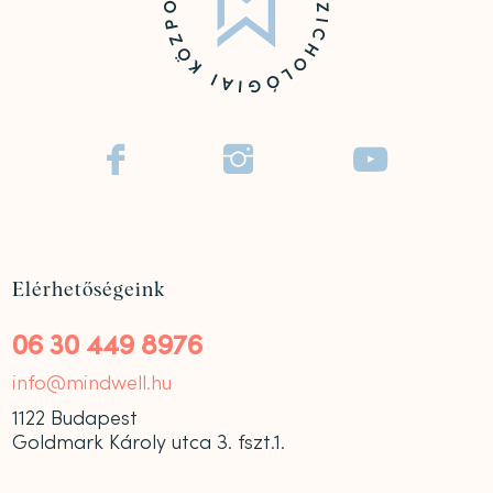



Elérhetőségeink
06 30 449 8976
info@mindwell.hu
1122 Budapest
Goldmark Károly utca 3. fszt.1.