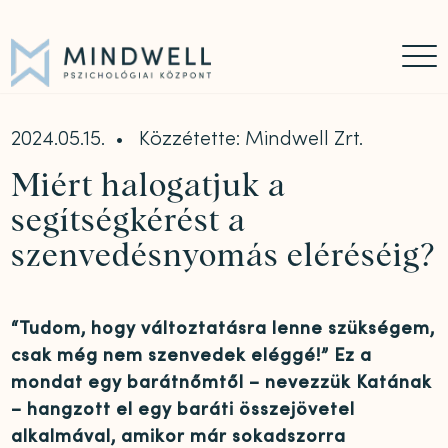
Időpontfoglalás
Online időpontfoglalás
06 30 449 8976
2024.05.15.
Közzétette: Mindwell Zrt.
Miért halogatjuk a
segítségkérést a
szenvedésnyomás eléréséig?
“Tudom, hogy változtatásra lenne szükségem,
csak még nem szenvedek eléggé!” Ez a
mondat egy barátnőmtől – nevezzük Katának
– hangzott el egy baráti összejövetel
alkalmával, amikor már sokadszorra