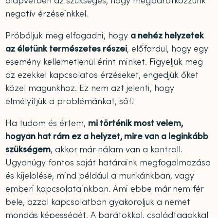
alapvetően az szükséges, hogy megbarátkozzunk
negatív érzéseinkkel.
Próbáljuk meg elfogadni, hogy
a nehéz helyzetek
az életünk természetes részei
, előfordul, hogy egy
esemény kellemetlenül érint minket. Figyeljük meg
az ezekkel kapcsolatos érzéseket, engedjük őket
közel magunkhoz. Ez nem azt jelenti, hogy
elmélyítjük a problémánkat, sőt!
Ha tudom és értem,
mi történik most velem,
hogyan hat rám ez a helyzet, mire van a leginkább
szükségem
, akkor már nálam van a kontroll.
Ugyanúgy fontos saját határaink megfogalmazása
és kijelölése, mind például a munkánkban, vagy
emberi kapcsolatainkban. Ami ebbe már nem fér
bele, azzal kapcsolatban gyakoroljuk a nemet
mondás képességét. A barátokkal, családtagokkal