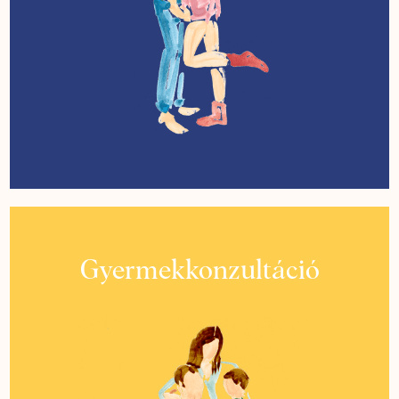
Gyermekkonzultáció