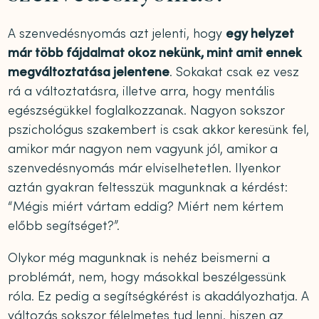
A szenvedésnyomás azt jelenti, hogy
egy helyzet
már több fájdalmat okoz nekünk, mint amit ennek
megváltoztatása jelentene
. Sokakat csak ez vesz
rá a változtatásra, illetve arra, hogy mentális
egészségükkel foglalkozzanak. Nagyon sokszor
pszichológus szakembert is csak akkor keresünk fel,
amikor már nagyon nem vagyunk jól, amikor a
szenvedésnyomás már elviselhetetlen. Ilyenkor
aztán gyakran feltesszük magunknak a kérdést:
“Mégis miért vártam eddig? Miért nem kértem
előbb segítséget?”.
Olykor még magunknak is nehéz beismerni a
problémát, nem, hogy másokkal beszélgessünk
róla. Ez pedig a segítségkérést is akadályozhatja. A
változás sokszor félelmetes tud lenni, hiszen az