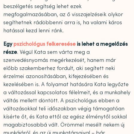
beszélgetés segítség lehet ezek
megfogalmazásában, az ő visszajelzéseik olykor
segíthetnek rádöbbenni arra is, ha valami káros
hatással kezd lenni ránk.
Egy
pszichológus felkeresése
is lehet a megelőzés
része
. Végül Kata sem várta meg a
szenvedésnyomás megérkezését, hanem már
előbb szakemberhez fordult, aki segített neki
érzelmei azonosításában, kifejezésében és
kezelésében is. A folyamat hatására Kata legyőzte
a változással kapcsolatos félelmeit, és a munkahely
váltás mellett döntött. A pszichológus ebben a
változásokkal teli időszakban végig támogatóan
kísérte őt, és Kata ettől az egész élménytől sokkal
magabiztosabbá vált. Örömmel mesélt nekem új
munkájáról, és az új munkatársaival – bár