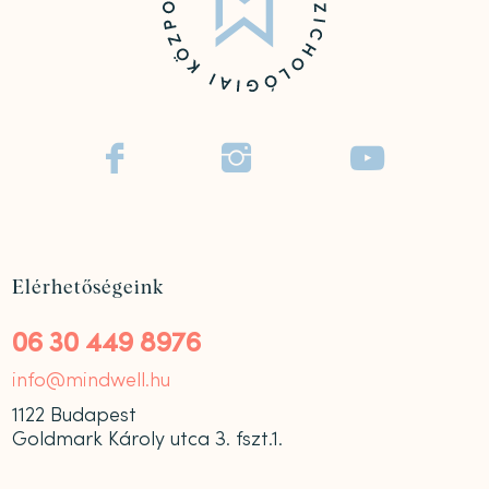



Elérhetőségeink
06 30 449 8976
info@mindwell.hu
1122 Budapest
Goldmark Károly utca 3. fszt.1.