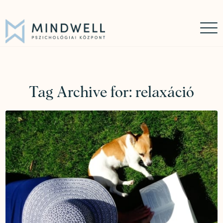
Időpontfoglalás
Online időpontfoglalás
06 30 449 8976
Tag Archive for:
relaxáció