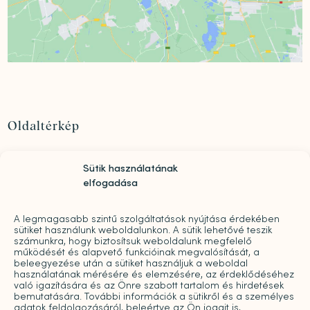
Oldaltérkép
Szolgáltatások
Sütik használatának
Rólunk
elfogadása
„Mindwell MentalCare Awards” 2026 – Pályázati
kiírás pszichológusok és mentális szakemberek
A legmagasabb szintű szolgáltatások nyújtása érdekében
díjazására
sütiket használunk weboldalunkon. A sütik lehetővé teszik
Sajtó
számunkra, hogy biztosítsuk weboldalunk megfelelő
működését és alapvető funkcióinak megvalósítását, a
Pro bono
beleegyezése után a sütiket használjuk a weboldal
Árak
használatának mérésére és elemzésére, az érdeklődéséhez
való igazítására és az Önre szabott tartalom és hirdetések
Kapcsolat
bemutatására. További információk a sütikről és a személyes
adatok feldolgozásáról, beleértve az Ön jogait is,