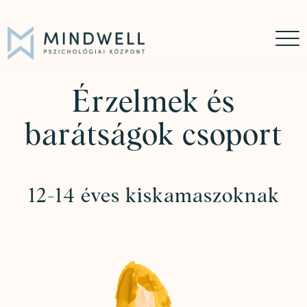
Időpontfoglalás
Online időpontfoglalás
06 30 449 8976
Érzelmek és
barátságok csoport
12-14 éves kiskamaszoknak