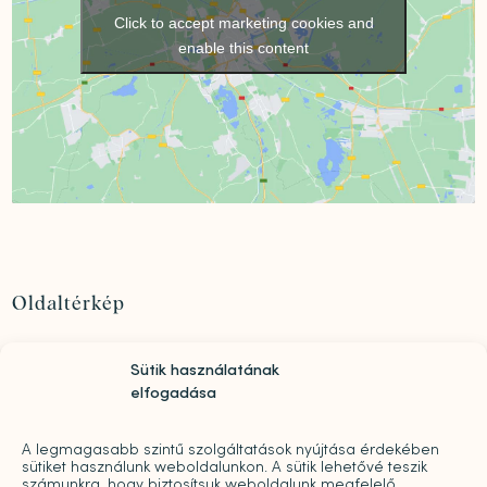
Click to accept marketing cookies and
enable this content
Oldaltérkép
Szolgáltatások
Sütik használatának
Rólunk
elfogadása
„Mindwell MentalCare Awards” 2026 – Pályázati
kiírás pszichológusok és mentális szakemberek
A legmagasabb szintű szolgáltatások nyújtása érdekében
díjazására
sütiket használunk weboldalunkon. A sütik lehetővé teszik
Sajtó
számunkra, hogy biztosítsuk weboldalunk megfelelő