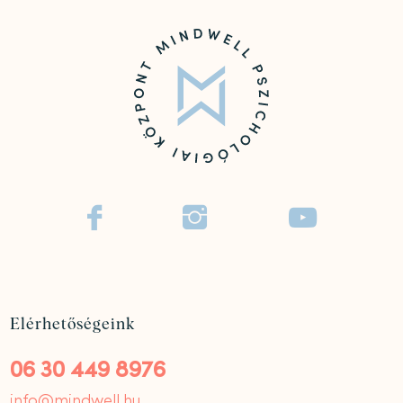



Elérhetőségeink
06 30 449 8976
info@mindwell.hu