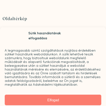
Oldaltérkép
Szolgáltatások
Sütik használatának
Rólunk
elfogadása
„Mindwell MentalCare Awards” 2026 – Pályázati
kiírás pszichológusok és mentális szakemberek
A legmagasabb szintű szolgáltatások nyújtása érdekében
díjazására
sütiket használunk weboldalunkon. A sütik lehetővé teszik
Sajtó
számunkra, hogy biztosítsuk weboldalunk megfelelő
működését és alapvető funkcióinak megvalósítását, a
Pro bono
beleegyezése után a sütiket használjuk a weboldal
Árak
használatának mérésére és elemzésére, az érdeklődéséhez
való igazítására és az Önre szabott tartalom és hirdetések
Kapcsolat
bemutatására. További információk a sütikről és a személyes
adatok feldolgozásáról, beleértve az Ön jogait is,
Galéria
megtalálhatók az Adatvédelmi tájékoztatóban.
Blog
Karrier
Elfogad