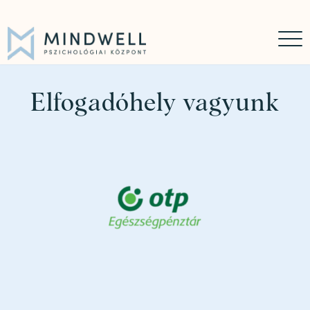
Időpontfoglalás
Online időpontfoglalás
06 30 449 8976
Elfogadóhely vagyunk