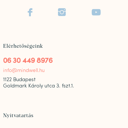



Elérhetőségeink
06 30 449 8976
info@mindwell.hu
1122 Budapest
Goldmark Károly utca 3. fszt.1.
Nyitvatartás