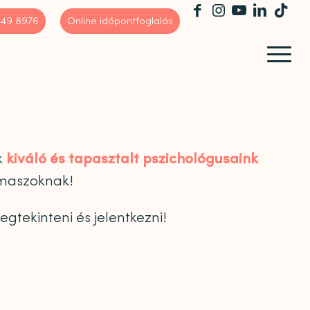
 449 8976
Online időpontfoglalás
k
kiváló és tapasztalt pszichológusaink
amaszoknak!
tekinteni és jelentkezni!