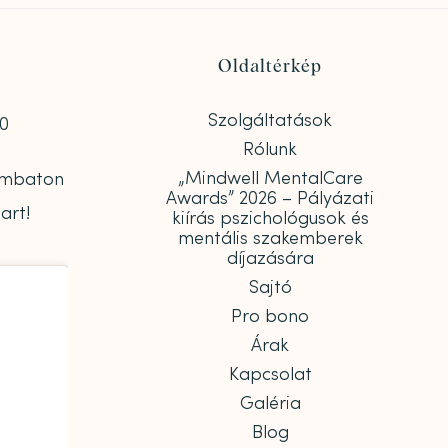
Oldaltérkép
Szolgáltatások
00
Rólunk
„Mindwell MentalCare
zombaton
Awards” 2026 – Pályázati
art!
kiírás pszichológusok és
mentális szakemberek
díjazására
Sajtó
Pro bono
Árak
Kapcsolat
Galéria
Blog