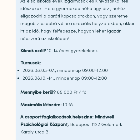
Az első iskolás évek izgalmasak és kihívásokkal teli
időszakok. Ha a gyermeked néha úgy érzi, nehéz
eligazodni a baráti kapcsolatokban, vagy szeretne
magabiztosabbá válni a szociális helyzetekben, akkor
itt az idő, hogy felfedezze, hogyan lehet igazán
népszerű az iskolában!
Kiknek szól?
10-14 éves gyerekeknek
Turnusok:
2026.08.03-07., mindennap 09:00-12:00
2026.08.10.-14., mindennap 09:00-12:00
Mennyibe kerül?
65 000 Ft / fő
Maximális létszám:
10 fő
A csoportfoglalkozások helyszíne: Mindwell
Pszichológiai Központ,
Budapest 1122 Goldmark
Károly utca 3.