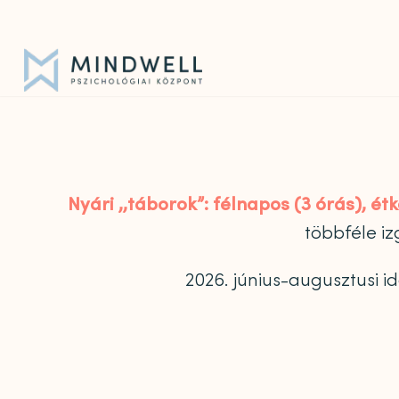
Iratkozz fel hírlevelünkre!
|
info@mindwell.hu
Nyári ,,táborok”: félnapos (3 órás), ét
többféle i
2026. június-augusztusi 