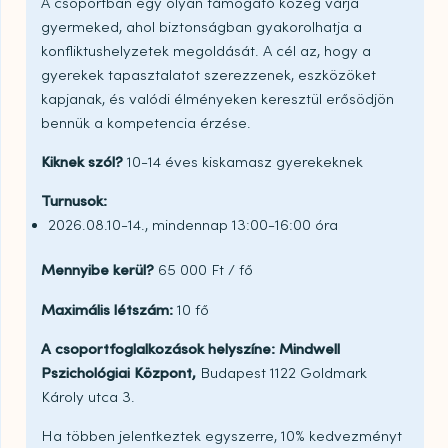
A csoportban egy olyan támogató közeg várja
gyermeked, ahol biztonságban gyakorolhatja a
konfliktushelyzetek megoldását. A cél az, hogy a
gyerekek tapasztalatot szerezzenek, eszközöket
kapjanak, és valódi élményeken keresztül erősödjön
bennük a kompetencia érzése.
Kiknek szól?
10-14 éves kiskamasz gyerekeknek
Turnusok:
2026.08.10-14., mindennap 13:00-16:00 óra
Mennyibe kerül?
65 000 Ft / fő
Maximális létszám:
10 fő
A csoportfoglalkozások helyszíne: Mindwell
Pszichológiai Központ,
Budapest 1122 Goldmark
Károly utca 3.
Ha többen jelentkeztek egyszerre, 10% kedvezményt