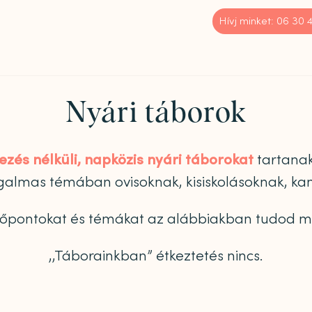
Hívj minket: 06 30
Nyári táborok
kezés nélküli, napközis nyári táborokat
tartana
zgalmas témában ovisoknak, kisiskolásoknak, k
időpontokat és témákat az alábbiakban tudod meg
,,Táborainkban” étkeztetés nincs.