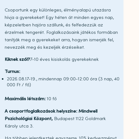
Csoportunk egy különleges, élményalapú utazásra
hívja a gyerekeket! Egy héten át minden egyes nap,
képzeletben hajóra szállunk, és felfedezzük az
érzelmek tengerét. Foglalkozásaink játékos formában
tanítják meg a gyerekeket arra, hogyan ismerjék fel,
nevezzék meg és kezeljék érzéseiket.
Kiknek szól?
7-10 éves kisiskolás gyerekeknek
Turnus:
2026.08.17-19., mindennap 09:00-12:00 óra (3 nap, 40
000 Ft / fő)
Maximális létszám:
10 fő
A csoportfoglalkozások helyszíne: Mindwell
Pszichológiai Központ,
Budapest 1122 Goldmark
Károly utca 3.
Ha többen jelentkeztek egyszerre, 10% kedvezményt