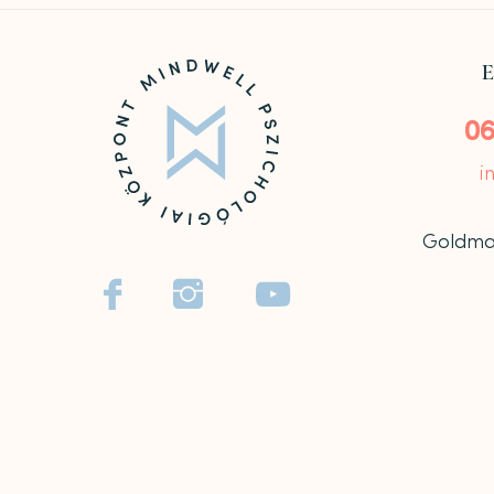
E
06
i
Goldmark


