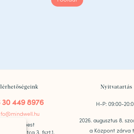
lérhetőségeink
Nyitvatartás
 30 449 8976
H-P: 09:00-20:
nfo@mindwell.hu
2026. augusztus 8. s
1122 Budapest
a Központ zárva t
 Károly utca 3. fszt.1.