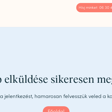
Hívj minket: 06 30
 elküldése sikeresen me
a jelentkezést, hamarosan felvesszük veled a k
Főoldal