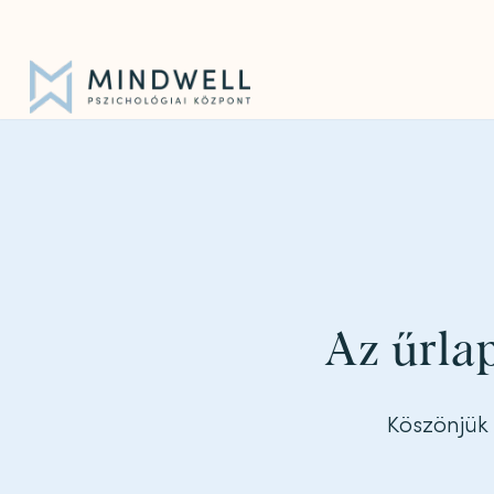
Iratkozz fel hírlevelünkre!
|
info@mindwell.hu
Az űrlap
Köszönjük 