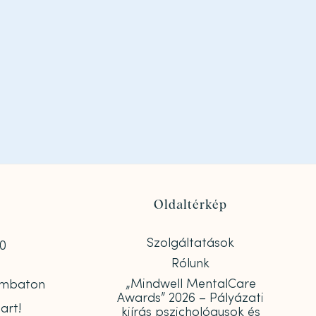
Oldaltérkép
Szolgáltatások
00
Rólunk
„Mindwell MentalCare
zombaton
Awards” 2026 – Pályázati
art!
kiírás pszichológusok és