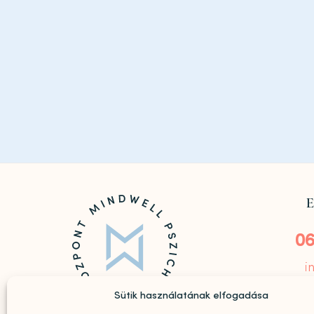
E
06
i
Sütik használatának elfogadása
Goldmark