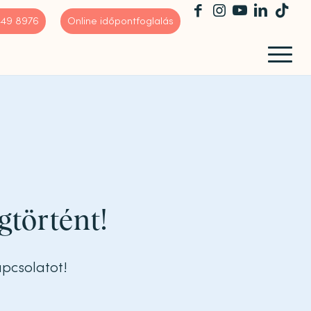
 449 8976
Online időpontfoglalás
gtörtént!
apcsolatot!