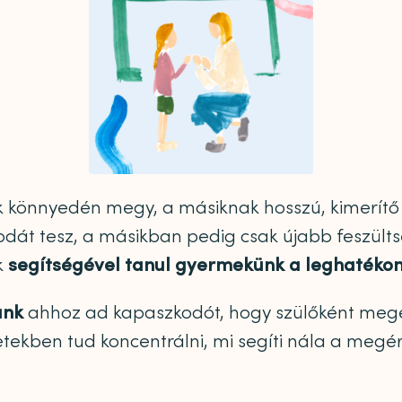
k könnyedén megy, a másiknak hosszú, kimerítő
dát tesz, a másikban pedig csak újabb feszülts
k
segítségével tanul gyermekünk a leghaték
unk
ahhoz ad kapaszkodót, hogy szülőként meg
etekben tud koncentrálni, mi segíti nála a megér