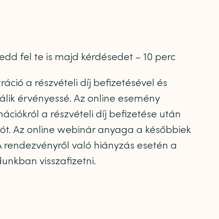
tedd fel te is majd kérdésedet – 10 perc
áció a részvételi díj befizetésével és
álik érvényessé. Az online esemény
ációkról a részvételi díj befizetése után
iót. Az online webinár anyaga a későbbiek
 rendezvényről való hiányzás esetén a
dunkban visszafizetni.