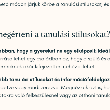
tő módon járjuk körbe a tanulási stílusokat, é
megérteni a tanulási stílusokat
abban, hogy a gyereket ne egy elképzelt, ideá
rrása lehet egy családban az, hogy a szülő és a
ermeknek akár kifejezetten nehéz is lehet.
bb tanulási stílusokat és információfeldolgo
lgetve vagy rendszerezve. Megnézzük azt is, ho
tokra való felkészülésnél vagy az otthoni tanul