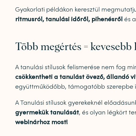
Gyakorlati példákon keresztül megmutatjuk,
ritmusról, tanulási időről, pihenésről
és a
Több megértés = kevesebb 
A tanulási stílusok felismerése nem fog 
csökkentheti a tanulást övező, állandó v
együttműködőbb, támogatóbb szerepbe i
A Tanulási stílusok gyerekeknél előadásun
gyermekük tanulását
, és olyan légkört t
webinárhoz most!