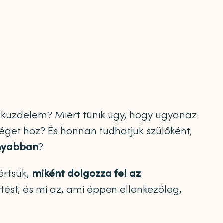
 küzdelem? Miért tűnik úgy, hogy ugyanaz
éget hoz? És honnan tudhatjuk szülőként,
onyabban
?
értsük,
miként dolgozza fel az
tést, és mi az, ami éppen ellenkezőleg,