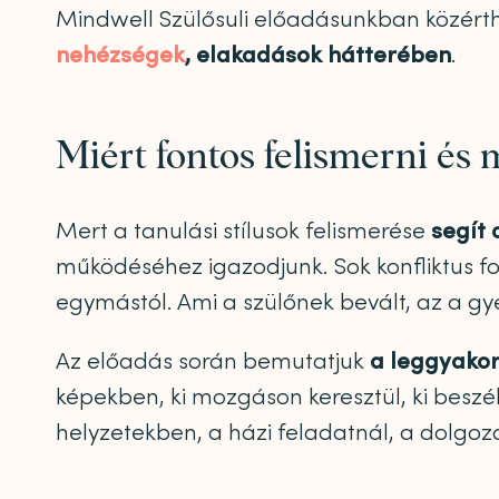
Mindwell Szülősuli előadásunkban közérthe
nehézségek
, elakadások hátterében
.
Miért fontos felismerni és 
Mert a tanulási stílusok felismerése
segít 
működéséhez igazodjunk. Sok konfliktus fo
egymástól. Ami a szülőnek bevált, az a gy
Az előadás során bemutatjuk
a leggyakori
képekben, ki mozgáson keresztül, ki beszé
helyzetekben, a házi feladatnál, a dolgoza