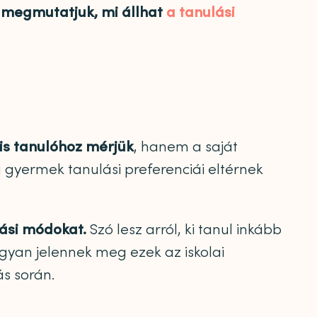
s
megmutatjuk, mi állhat
a tanulási
?
lis tanulóhoz mérjük
, hanem a saját
 gyermek tanulási preferenciái eltérnek
zási módokat.
Szó lesz arról, ki tanul inkább
gyan jelennek meg ezek az iskolai
ás során.