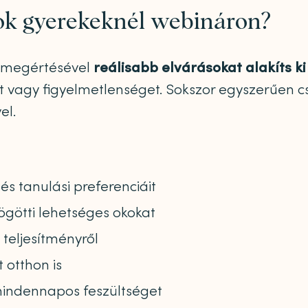
sok gyerekeknél webináron?
ok megértésével
reálisabb elvárásokat alakíts k
t vagy figyelmetlenséget. Sokszor egyszerűen c
el.
és tanulási preferenciáit
ögötti lehetséges okokat
 teljesítményről
otthon is
mindennapos feszültséget