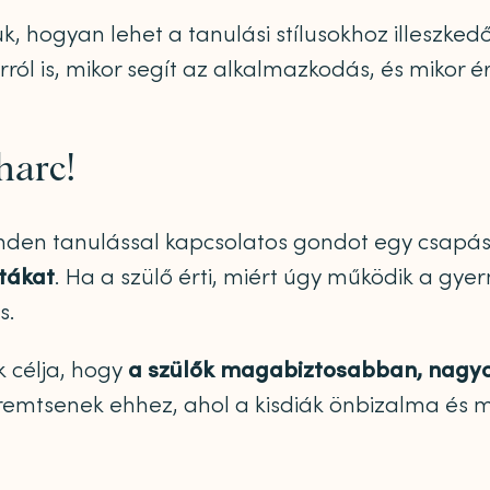
 hogyan lehet a tanulási stílusokhoz illeszkedő 
rról is, mikor segít az alkalmazkodás, és mikor
harc!
minden tanulással kapcsolatos gondot egy csapá
itákat
. Ha a szülő érti, miért úgy működik a gy
s.
k célja, hogy
a szülők magabiztosabban, nagy
eremtsenek ehhez, ahol a kisdiák önbizalma és mo