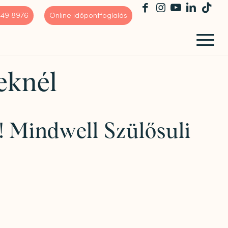
 449 8976
Online időpontfoglalás
eknél
! Mindwell Szülősuli