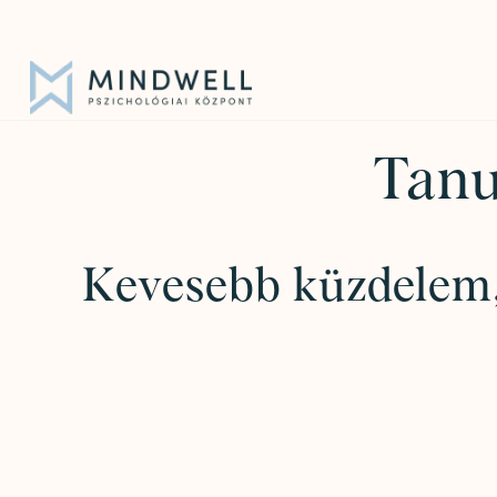
Iratkozz fel hírlevelünkre!
|
info@mindwell.hu
Tanu
Kevesebb küzdelem, 