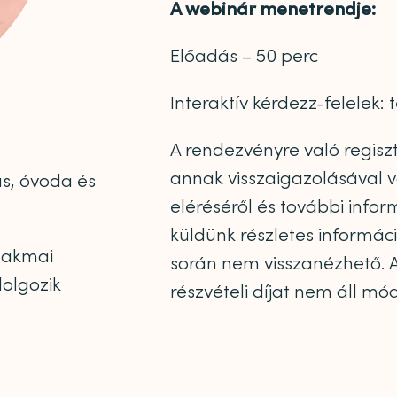
A webinár menetrendje:
Előadás – 50 perc
Interaktív kérdezz-felelek: 
A rendezvényre való regisztr
annak visszaigazolásával v
s, óvoda és
eléréséről és további inform
küldünk részletes informác
zakmai
során nem visszanézhető. A
dolgozik
részvételi díjat nem áll mó