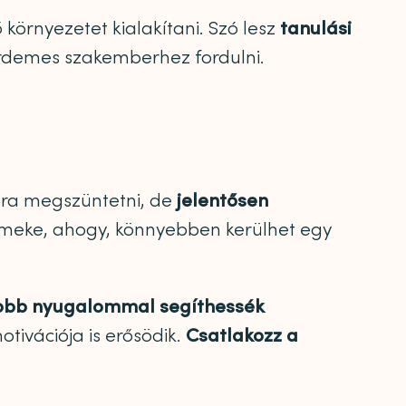
környezetet kialakítani. Szó lesz
tanulási
 érdemes szakemberhez fordulni.
sra megszüntetni, de
jelentősen
ermeke, ahogy, könnyebben kerülhet egy
obb nyugalommal segíthessék
tivációja is erősödik.
Csatlakozz a