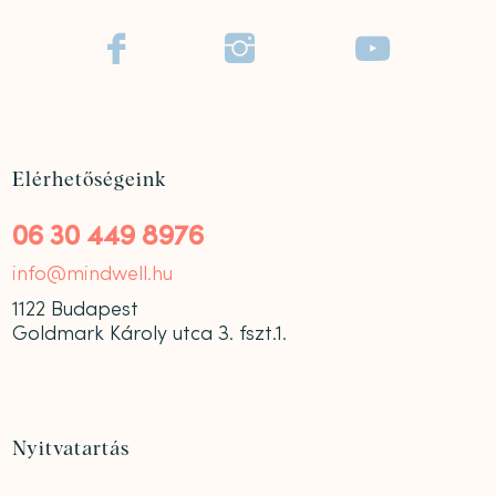



Elérhetőségeink
06 30 449 8976
info@mindwell.hu
1122 Budapest
Goldmark Károly utca 3. fszt.1.
Nyitvatartás