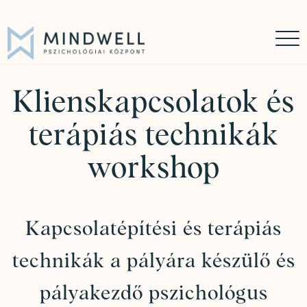
Időpontfoglalás
Online időpontfoglalás
06 30 449 8976
Klienskapcsolatok és
terápiás technikák
workshop
Kapcsolatépítési és terápiás
technikák a pályára készülő és
pályakezdő pszichológus