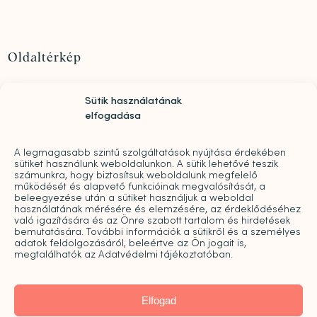
Oldaltérkép
Szolgáltatások
Sütik használatának
Rólunk
elfogadása
„Mindwell MentalCare Awards” 2026 – Pályázati
kiírás pszichológusok és mentális szakemberek
A legmagasabb szintű szolgáltatások nyújtása érdekében
díjazására
sütiket használunk weboldalunkon. A sütik lehetővé teszik
Sajtó
számunkra, hogy biztosítsuk weboldalunk megfelelő
működését és alapvető funkcióinak megvalósítását, a
Pro bono
beleegyezése után a sütiket használjuk a weboldal
Árak
használatának mérésére és elemzésére, az érdeklődéséhez
való igazítására és az Önre szabott tartalom és hirdetések
Kapcsolat
bemutatására. További információk a sütikről és a személyes
adatok feldolgozásáról, beleértve az Ön jogait is,
Galéria
megtalálhatók az Adatvédelmi tájékoztatóban.
Blog
Karrier
Elfogad