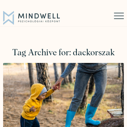
Időpontfoglalás
Online időpontfoglalás
06 30 449 8976
Tag Archive for:
dackorszak