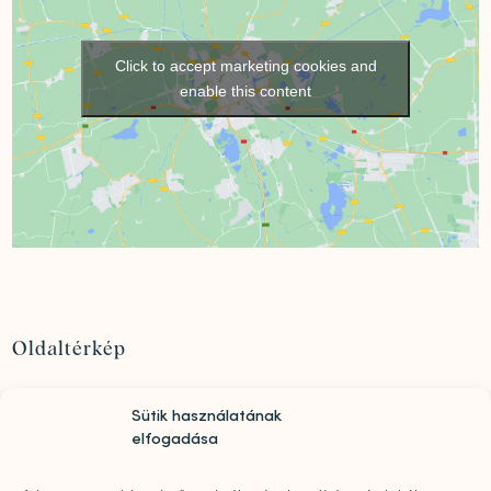
Click to accept marketing cookies and
enable this content
Oldaltérkép
Szolgáltatások
Sütik használatának
Rólunk
elfogadása
„Mindwell MentalCare Awards” 2026 – Pályázati
kiírás pszichológusok és mentális szakemberek