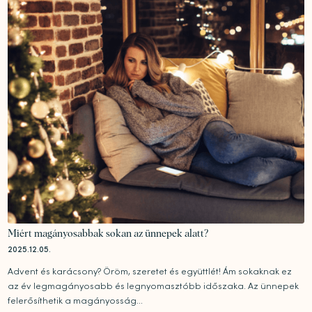
Miért magányosabbak sokan az ünnepek alatt?
2025.12.05.
Advent és karácsony? Öröm, szeretet és együttlét! Ám sokaknak ez
az év legmagányosabb és legnyomasztóbb időszaka. Az ünnepek
felerősíthetik a magányosság...