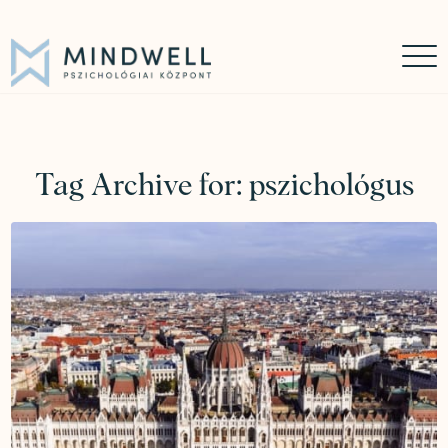
Időpontfoglalás
Online időpontfoglalás
06 30 449 8976
Tag Archive for:
pszichológus