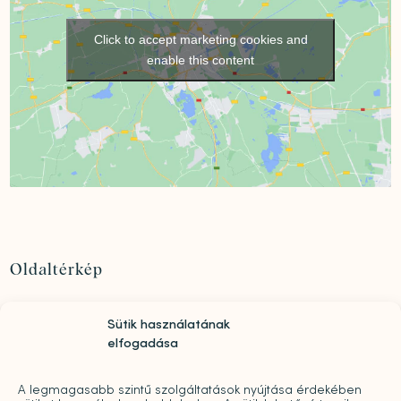
Click to accept marketing cookies and
enable this content
Oldaltérkép
Szolgáltatások
Sütik használatának
Rólunk
elfogadása
„Mindwell MentalCare Awards” 2026 – Pályázati
kiírás pszichológusok és mentális szakemberek
A legmagasabb szintű szolgáltatások nyújtása érdekében
díjazására