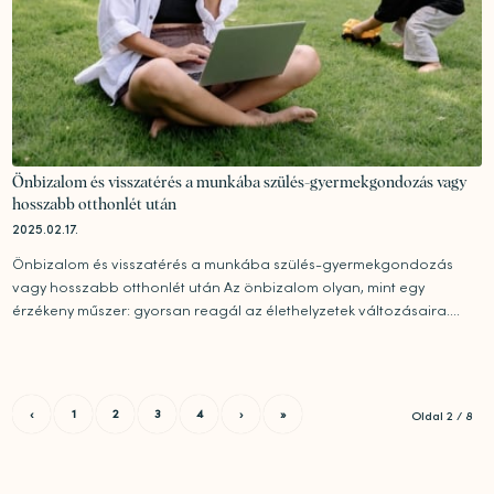
Önbizalom és visszatérés a munkába szülés-gyermekgondozás vagy
hosszabb otthonlét után
2025.02.17.
Önbizalom és visszatérés a munkába szülés-gyermekgondozás
vagy hosszabb otthonlét után Az önbizalom olyan, mint egy
érzékeny műszer: gyorsan reagál az élethelyzetek változásaira....
‹
1
2
3
4
›
»
Oldal 2 / 8