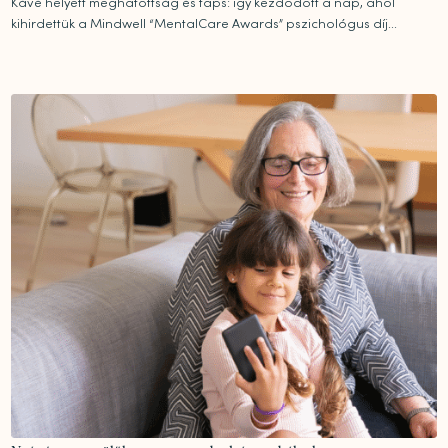
Kávé helyett meghatottság és taps: így kezdődött a nap, ahol
kihirdettük a Mindwell “MentalCare Awards” pszichológus díj...