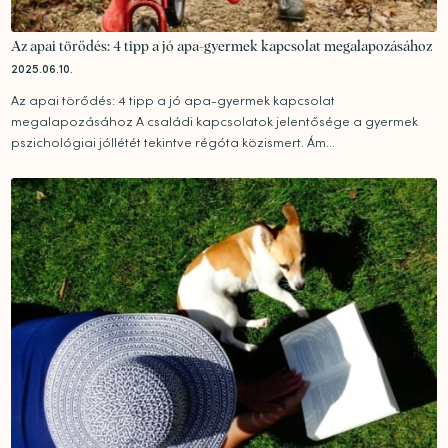
Az apai törődés: 4 tipp a jó apa-gyermek kapcsolat megalapozásához
2025.06.10.
Az apai törődés: 4 tipp a jó apa-gyermek kapcsolat
megalapozásához A családi kapcsolatok jelentősége a gyermek
pszichológiai jóllétét tekintve régóta közismert. Ám...