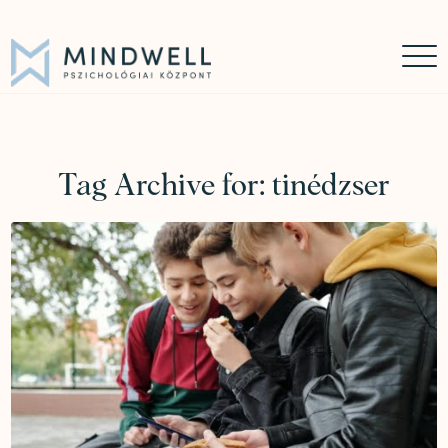
Időpontfoglalás
Online időpontfoglalás
06 30 449 8976
Tag Archive for:
tinédzser