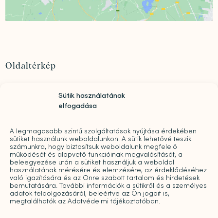
Oldaltérkép
Szolgáltatások
Sütik használatának
Rólunk
elfogadása
„Mindwell MentalCare Awards” 2026 – Pályázati
kiírás pszichológusok és mentális szakemberek
A legmagasabb szintű szolgáltatások nyújtása érdekében
díjazására
sütiket használunk weboldalunkon. A sütik lehetővé teszik
Sajtó
számunkra, hogy biztosítsuk weboldalunk megfelelő
működését és alapvető funkcióinak megvalósítását, a
Pro bono
beleegyezése után a sütiket használjuk a weboldal
használatának mérésére és elemzésére, az érdeklődéséhez
Árak
való igazítására és az Önre szabott tartalom és hirdetések
Kapcsolat
bemutatására. További információk a sütikről és a személyes
adatok feldolgozásáról, beleértve az Ön jogait is,
Galéria
megtalálhatók az Adatvédelmi tájékoztatóban.
Blog