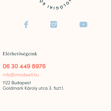



Elérhetőségeink
06 30 449 8976
info@mindwell.hu
1122 Budapest
Goldmark Károly utca 3. fszt.1.