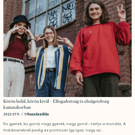
Körön belül, körön kívül – Elfogadottság és elszigeteltség
kamaszkorban
2023.07.11.
/
1 Hozzászólás
Kis gyerek, kis gond, nagy gyerek, nagy gond - tartja a mondás. A
tinédzsereknél pedig ez pontosan így igaz: nagy az...