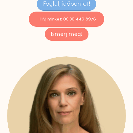
Foglalj időpontot!
Hívj minket: 06 30 449 8976
Ismerj meg!