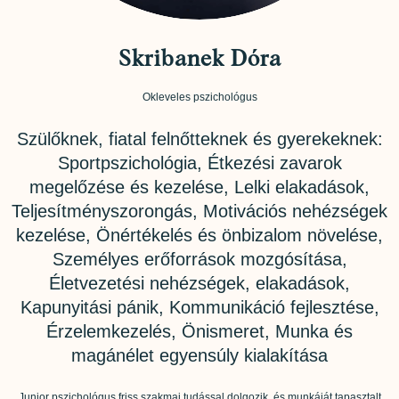
Skribanek Dóra
Okleveles pszichológus
Szülőknek, fiatal felnőtteknek és gyerekeknek:
Sportpszichológia, Étkezési zavarok
megelőzése és kezelése, Lelki elakadások,
Teljesítményszorongás, Motivációs nehézségek
kezelése, Önértékelés és önbizalom növelése,
Személyes erőforrások mozgósítása,
Életvezetési nehézségek, elakadások,
Kapunyitási pánik, Kommunikáció fejlesztése,
Érzelemkezelés, Önismeret, Munka és
magánélet egyensúly kialakítása
Junior pszichológus friss szakmai tudással dolgozik, és munkáját tapasztalt