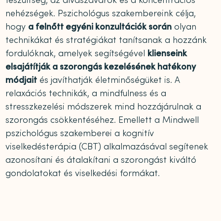
feszültség, az alvászavarok és a koncentrációs
nehézségek. Pszichológus szakembereink célja,
hogy
a felnőtt egyéni konzultációk során
olyan
technikákat és stratégiákat tanítsanak a hozzánk
fordulóknak, amelyek segítségével
klienseink
elsajátítják a szorongás kezelésének hatékony
módjait
és javíthatják életminőségüket is. A
relaxációs technikák, a mindfulness és a
stresszkezelési módszerek mind hozzájárulnak a
szorongás csökkentéséhez. Emellett a Mindwell
pszichológus szakemberei a kognitív
viselkedésterápia (CBT) alkalmazásával segítenek
azonosítani és átalakítani a szorongást kiváltó
gondolatokat és viselkedési formákat.