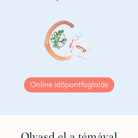
Online időpontfoglalás
Olvasd el a témával