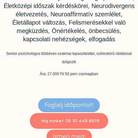
Életközépi időszak kérdéskörei, Neurodivergens
életvezetés, Neuroaffirmatív szemlélet,
Életállapot változás, Felismerésekkel való
megküzdés, Önértékelés, önbecsülés,
kapcsolati nehézségek, elfogadás
Senior pszichológus többéves szakmai tapasztalattal, széleskörű rálátással
dolgozik
Ára: 27.000 Ft/ 50 perc csomagban
Foglalj időpontot!
Hívj minket: 06 30 449 8976
Ismerj meg!