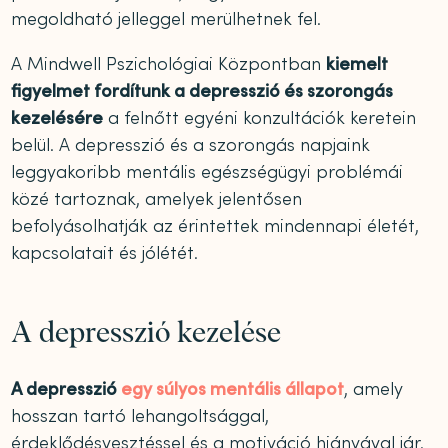
megoldható jelleggel merülhetnek fel.
A Mindwell Pszichológiai Központban
kiemelt
figyelmet fordítunk a depresszió és szorongás
kezelésére
a felnőtt egyéni konzultációk keretein
belül. A depresszió és a szorongás napjaink
leggyakoribb mentális egészségügyi problémái
közé tartoznak, amelyek jelentősen
befolyásolhatják az érintettek mindennapi életét,
kapcsolatait és jólétét.
A depresszió kezelése
A depresszió
egy súlyos mentális állapot
, amely
hosszan tartó lehangoltsággal,
érdeklődésvesztéssel és a motiváció hiányával jár.