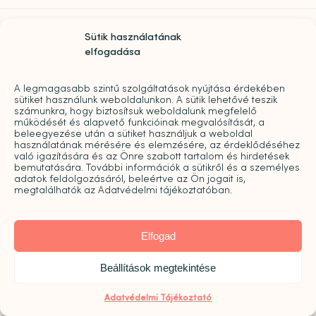
Sütik használatának
elfogadása
A legmagasabb szintű szolgáltatások nyújtása érdekében
sütiket használunk weboldalunkon. A sütik lehetővé teszik
számunkra, hogy biztosítsuk weboldalunk megfelelő
működését és alapvető funkcióinak megvalósítását, a
beleegyezése után a sütiket használjuk a weboldal
használatának mérésére és elemzésére, az érdeklődéséhez
való igazítására és az Önre szabott tartalom és hirdetések
bemutatására. További információk a sütikről és a személyes
adatok feldolgozásáról, beleértve az Ön jogait is,



megtalálhatók az Adatvédelmi tájékoztatóban.
Elfogad
Beállítások megtekintése
Elérhetőségeink
Adatvédelmi Tájékoztató
06 30 449 8976