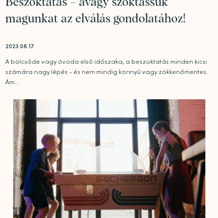
Beszoktatás – avagy szoktassuk
magunkat az elválás gondolatához!
2023.08.17.
A bölcsőde vagy óvoda első időszaka, a beszoktatás minden kicsi
számára nagy lépés - és nem mindig könnyű vagy zökkenőmentes.
Ám...