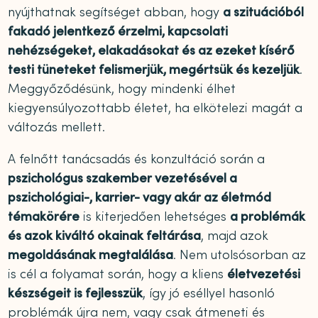
nyújthatnak segítséget abban, hogy
a szituációból
fakadó jelentkező érzelmi, kapcsolati
nehézségeket, elakadásokat és az ezeket kísérő
testi tüneteket felismerjük, megértsük és kezeljük
.
Meggyőződésünk, hogy mindenki élhet
kiegyensúlyozottabb életet, ha elkötelezi magát a
változás mellett.
A felnőtt tanácsadás és konzultáció során a
pszichológus szakember vezetésével a
pszichológiai-, karrier- vagy akár az életmód
témakörére
is kiterjedően lehetséges
a problémák
és azok kiváltó okainak feltárása
, majd azok
megoldásának megtalálása
. Nem utolsósorban az
is cél a folyamat során, hogy a kliens
életvezetési
készségeit is fejlesszük
, így jó eséllyel hasonló
problémák újra nem, vagy csak átmeneti és