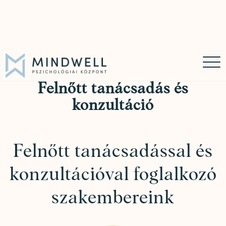
Online időpontfoglalás
Időpontfoglalás
06 30 449 8976
Felnőtt tanácsadás és
konzultáció
Felnőtt tanácsadással és
konzultációval foglalkozó
szakembereink