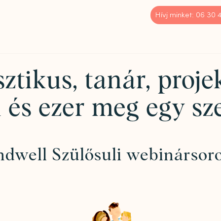
Hívj minket: 06 30
sztikus, tanár, proj
l és ezer meg egy sz
dwell Szülősuli webinársor