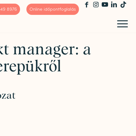
 449 8976
Online időpontfoglalás
ekt manager: a
erepükről
ozat