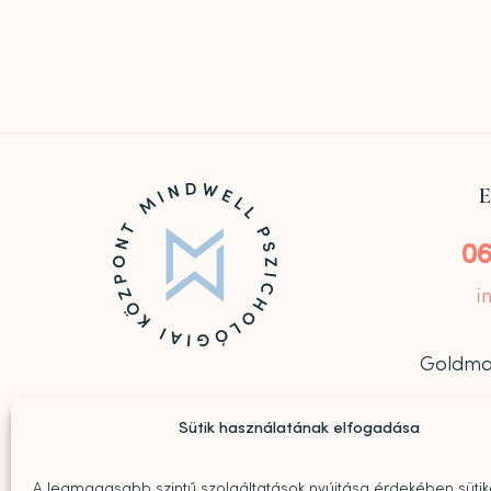
E
06
i
Goldmark



Sütik használatának elfogadása
A legmagasabb szintű szolgáltatások nyújtása érdekében sütik