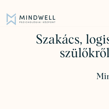
Iratkozz fel hírlevelünkre!
|
info@mindwell.hu
Szakács, logi
szülőkrő
Min