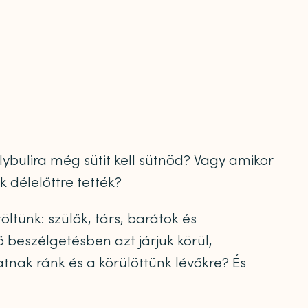
bulira még sütit kell sütnöd? Vagy amikor
 délelőttre tették?
tünk: szülők, társ, barátok és
 beszélgetésben azt járjuk körül,
ak ránk és a körülöttünk lévőkre? És