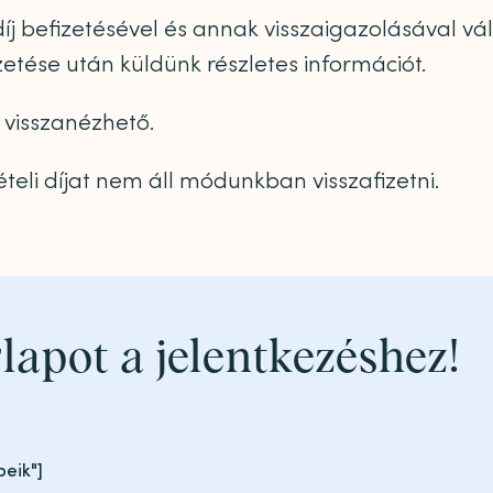
 díj befizetésével és annak visszaigazolásával v
izetése után küldünk részletes információt.
visszanézhető.
teli díjat nem áll módunkban visszafizetni.
rlapot a jelentkezéshez!
peik"]