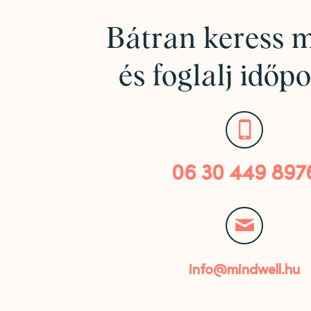
Bátran keress 
és foglalj időpo
06 30 449 897
info@mindwell.hu