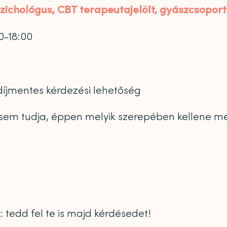
pszichológus, CBT terapeutajelölt, gyászcsopo
0-18:00
 díjmentes kérdezési lehetőség
sem tudja, éppen melyik szerepében kellene me
k: tedd fel te is majd kérdésedet!