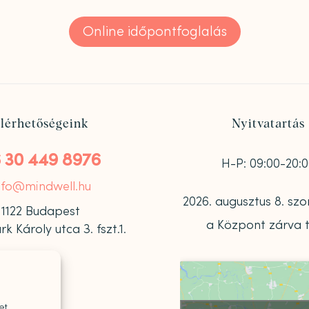
Online időpontfoglalás
lérhetőségeink
Nyitvatartás
 30 449 8976
H-P: 09:00-20:
nfo@mindwell.hu
2026. augusztus 8. s
1122 Budapest
a Központ zárva t
 Károly utca 3. fszt.1.
et