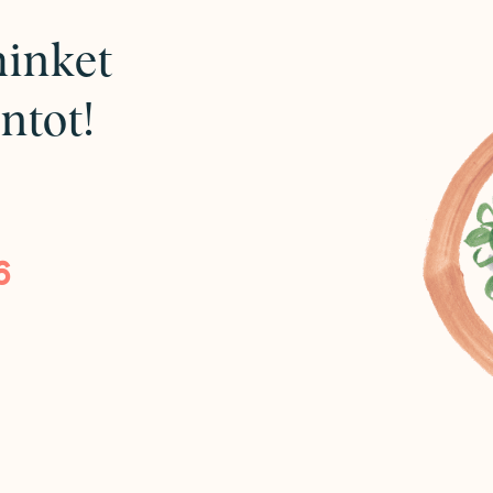
minket
ntot!
6