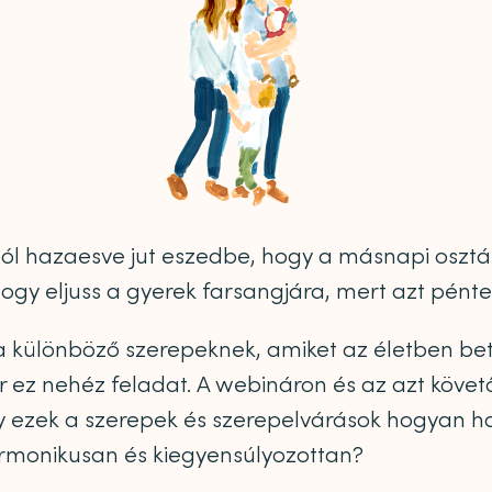
l hazaesve jut eszedbe, hogy a másnapi osztály
y eljuss a gyerek farsangjára, mert azt péntek
különböző szerepeknek, amiket az életben betöl
ez nehéz feladat. A webináron és az azt követő
ezek a szerepek és szerepelvárások hogyan hatn
harmonikusan és kiegyensúlyozottan?