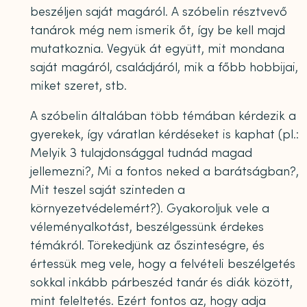
beszéljen saját magáról. A szóbelin résztvevő
tanárok még nem ismerik őt, így be kell majd
mutatkoznia. Vegyük át együtt, mit mondana
saját magáról, családjáról, mik a főbb hobbijai,
miket szeret, stb.
A szóbelin általában több témában kérdezik a
gyerekek, így váratlan kérdéseket is kaphat (pl.:
Melyik 3 tulajdonsággal tudnád magad
jellemezni?, Mi a fontos neked a barátságban?,
Mit teszel saját szinteden a
környezetvédelemért?). Gyakoroljuk vele a
véleményalkotást, beszélgessünk érdekes
témákról. Törekedjünk az őszinteségre, és
értessük meg vele, hogy a felvételi beszélgetés
sokkal inkább párbeszéd tanár és diák között,
mint feleltetés. Ezért fontos az, hogy adja