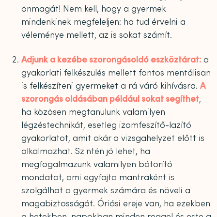
önmagát! Nem kell, hogy a gyermek
mindenkinek megfeleljen: ha tud érvelni a
véleménye mellett, az is sokat számít.
Adjunk a kezébe szorongásoldó eszköztárat:
a
gyakorlati felkészülés mellett fontos mentálisan
is felkészíteni gyermeket a rá váró kihívásra.
A
szorongás oldásában például sokat segíthet
,
ha közösen megtanulunk valamilyen
légzéstechnikát, esetleg izomfeszítő-lazító
gyakorlatot, amit akár a vizsgahelyzet előtt is
alkalmazhat. Szintén jó lehet, ha
megfogalmazunk valamilyen bátorító
mondatot, ami egyfajta mantraként is
szolgálhat a gyermek számára és növeli a
magabiztosságát. Óriási ereje van, ha ezekben
a hetekben, napokban minden reggel és este a