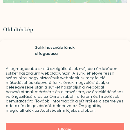
Oldaltérkép
Szolgáltatások
Sütik használatának
Rólunk
elfogadása
„Mindwell MentalCare Awards” 2026 – Pályázati
kiírás pszichológusok és mentális szakemberek
A legmagasabb szintű szolgáltatások nyújtása érdekében
díjazására
sütiket használunk weboldalunkon. A sütik lehetővé teszik
Sajtó
számunkra, hogy biztosítsuk weboldalunk megfelelő
működését és alapvető funkcióinak megvalósítását, a
Pro bono
beleegyezése után a sütiket használjuk a weboldal
használatának mérésére és elemzésére, az érdeklődéséhez
Árak
való igazítására és az Önre szabott tartalom és hirdetések
Kapcsolat
bemutatására. További információk a sütikről és a személyes
adatok feldolgozásáról, beleértve az Ön jogait is,
Galéria
megtalálhatók az Adatvédelmi tájékoztatóban.
Blog
Karrier
Elfogad