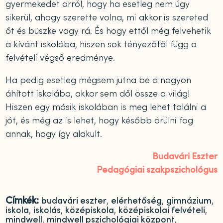
gyermekedet arról, hogy ha esetleg nem úgy
sikerül, ahogy szerette volna, mi akkor is szereted
őt és büszke vagy rá. És hogy ettől még felvehetik
a kívánt iskolába, hiszen sok tényezőtől függ a
felvételi végső eredménye.
Ha pedig esetleg mégsem jutna be a nagyon
áhított iskolába, akkor sem dől össze a világ!
Hiszen egy másik iskolában is meg lehet találni a
jót, és még az is lehet, hogy később örülni fog
annak, hogy így alakult.
Budavári Eszter
Pedagógiai szakpszichológus
Címkék:
budavári eszter
,
elérhetőség
,
gimnázium
,
iskola
,
iskolás
,
középiskola
,
középiskolai felvételi
,
mindwell
,
mindwell pszichológiai központ
,