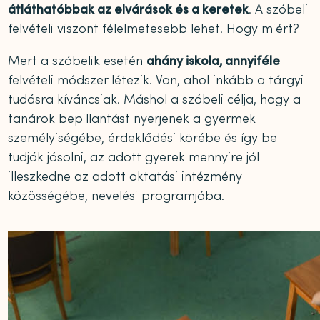
átláthatóbbak az elvárások és a keretek
. A szóbeli
felvételi viszont félelmetesebb lehet. Hogy miért?
Mert a szóbelik esetén
ahány iskola, annyiféle
felvételi módszer létezik. Van, ahol inkább a tárgyi
tudásra kíváncsiak. Máshol a szóbeli célja, hogy a
tanárok bepillantást nyerjenek a gyermek
személyiségébe, érdeklődési körébe és így be
tudják jósolni, az adott gyerek mennyire jól
illeszkedne az adott oktatási intézmény
közösségébe, nevelési programjába.