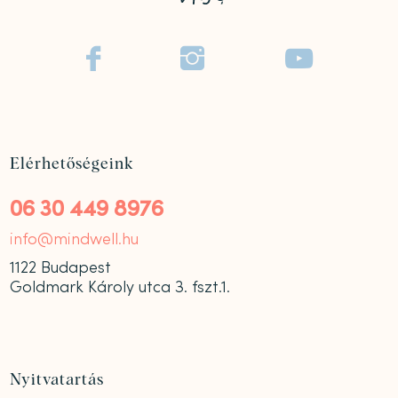



Elérhetőségeink
06 30 449 8976
info@mindwell.hu
1122 Budapest
Goldmark Károly utca 3. fszt.1.
Nyitvatartás