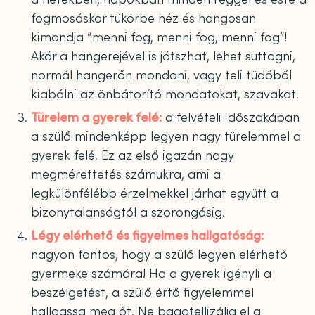
fogmosáskor tükörbe néz és hangosan
kimondja “menni fog, menni fog, menni fog”!
Akár a hangerejével is játszhat, lehet suttogni,
normál hangerőn mondani, vagy teli tüdőből
kiabálni az önbátorító mondatokat, szavakat.
Türelem a gyerek felé:
a felvételi időszakában
a szülő mindenképp legyen nagy türelemmel a
gyerek felé. Ez az első igazán nagy
megmérettetés számukra, ami a
legkülönfélébb érzelmekkel járhat együtt a
bizonytalanságtól a szorongásig.
Légy elérhető és figyelmes hallgatóság:
nagyon fontos, hogy a szülő legyen elérhető
gyermeke számára! Ha a gyerek igényli a
beszélgetést, a szülő értő figyelemmel
hallgassa meg őt. Ne bagatellizálja el a