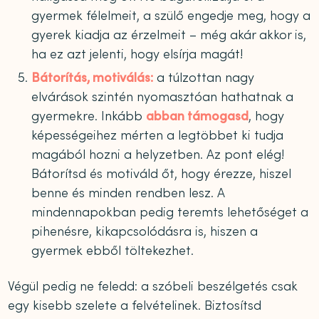
gyermek félelmeit, a szülő engedje meg, hogy a
gyerek kiadja az érzelmeit – még akár akkor is,
ha ez azt jelenti, hogy elsírja magát!
Bátorítás, motiválás:
a túlzottan nagy
elvárások szintén nyomasztóan hathatnak a
gyermekre. Inkább
abban támogasd
, hogy
képességeihez mérten a legtöbbet ki tudja
magából hozni a helyzetben. Az pont elég!
Bátorítsd és motiváld őt, hogy érezze, hiszel
benne és minden rendben lesz. A
mindennapokban pedig teremts lehetőséget a
pihenésre, kikapcsolódásra is, hiszen a
gyermek ebből töltekezhet.
Végül pedig ne feledd: a szóbeli beszélgetés csak
egy kisebb szelete a felvételinek. Biztosítsd