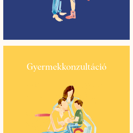
Gyermekkonzultáció