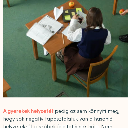
A gyerekek helyzetét
pedig az sem könnyíti meg,
hogy sok negatív tapasztalatuk van a hasonló
helyzetekről, a szóbeli feleltetésnek hála. Nem